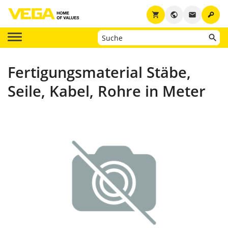
key
shopping_cart
public
email
Fertigungsmaterial Stäbe,
Seile, Kabel, Rohre in Meter