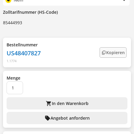
Zolltarifnummer (HS-Code)
85444993
Bestellnummer
US48407827
Kopieren
1.1774
Menge
shopping_cart
In den Warenkorb
sell
Angebot anfordern