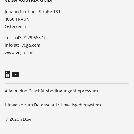
Dielektrizitätszahlliste
Kontakt
Johann Roithner-Straße 131
TeamViewer
4050 TRAUN
News
Österreich
Presse
Tel.: +43 7229 66877
Blog
info.at@vega.com
www.vega.com
Allgemeine Geschäftsbedingungen
Impressum
Hinweise zum Datenschutz
Hinweisgebersystem
© 2026 VEGA