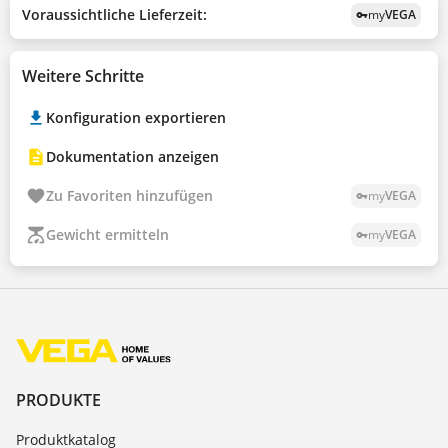
Voraussichtliche Lieferzeit:
my
VEGA
vpn_key
Weitere Schritte
Konfiguration exportieren
Dokumentation anzeigen
Zu Favoriten hinzufügen
my
VEGA
vpn_key
Gewicht ermitteln
my
VEGA
vpn_key
PRODUKTE
Produktkatalog