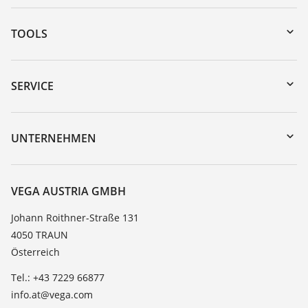
TOOLS
Download-Center
Gerätesuche (Seriennummer)
SERVICE
myVEGA
Geräterücksendung
DTM Collection/PACTware
Trainings
UNTERNEHMEN
Suche
Service
Karriere
Beständigkeitsliste
Über VEGA
VEGA AUSTRIA GMBH
Dielektrizitätszahlliste
Kontakt
Johann Roithner-Straße 131
TeamViewer
4050 TRAUN
News
Österreich
Presse
Tel.: +43 7229 66877
Blog
info.at@vega.com