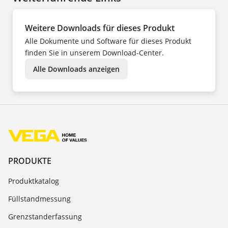
IT
KK
KO
NL
Weitere Downloads für dieses Produkt
NO
PL
Alle Dokumente und Software für dieses Produkt
PT
SV
finden Sie in unserem Download-Center.
TR
UK
Alle Downloads anzeigen
ZH
PRODUKTE
Produktkatalog
Füllstandmessung
Grenzstanderfassung