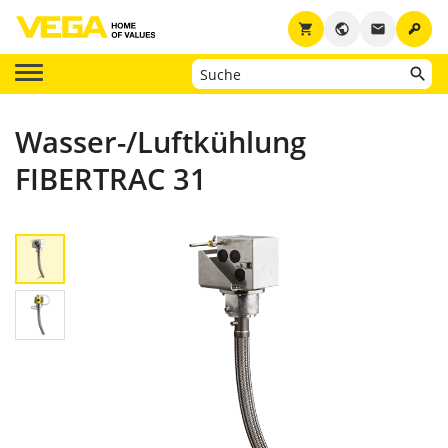
key
shopping_cart
public
email
Wasser-/Luftkühlung
FIBERTRAC 31