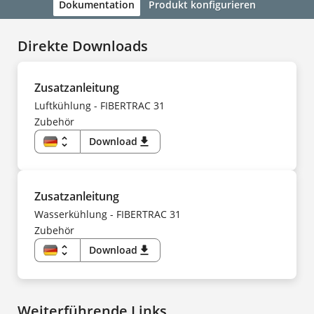
Dokumentation
Produkt konfigurieren
Direkte Downloads
Zusatzanleitung
Luftkühlung - FIBERTRAC 31
Zubehör
unfold_more
Download
download
DE
EN
ES
FI
FR
Zusatzanleitung
HU
IT
Wasserkühlung - FIBERTRAC 31
KK
Zubehör
KO
NL
NO
unfold_more
Download
download
PL
DE
PT
EN
SV
ES
TR
FI
UK
FR
ZH
Weiterführende Links
HU