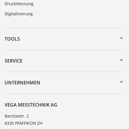
Druckmessung
Digitalisierung
TOOLS
Download-Center
Gerätesuche (Seriennummer)
SERVICE
myVEGA
Geräterücksendung
DTM Collection/PACTware
Trainings
UNTERNEHMEN
Suche
Service
Über VEGA
Beständigkeitsliste
Kontakt
VEGA MESSTECHNIK AG
Dielektrizitätszahlliste
News
Barzloostr. 2
TeamViewer
8330 PFÄFFIKON ZH
Presse