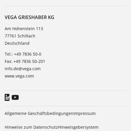
Suche
Service
Karriere
Beständigkeitsliste
Über VEGA
VEGA GRIESHABER KG
Dielektrizitätszahlliste
Kontakt
Am Hohenstein 113
TeamViewer
77761 Schiltach
News
Deutschland
Presse
Tel.: +49 7836 50-0
Blog
Fax: +49 7836 50-201
info.de@vega.com
www.vega.com
Allgemeine Geschäftsbedingungen
Impressum
Hinweise zum Datenschutz
Hinweisgebersystem