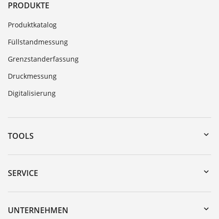
PRODUKTE
Produktkatalog
Füllstandmessung
Grenzstanderfassung
Druckmessung
Digitalisierung
TOOLS
Download-Center
Gerätesuche (Seriennummer)
SERVICE
myVEGA
Geräterücksendung
DTM Collection/PACTware
Trainings
UNTERNEHMEN