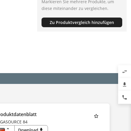
Markieren Sie mehrere Produkte, um
diese miteinander zu vergleichen.
Zu Produktvergleich hinzufügen
swap_horiz
file_download
phone
roduktdatenblatt
EGASOURCE 84
unfold_more
Download
download