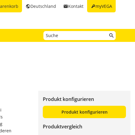
key
arenkorb
Deutschland
Kontakt
myVEGA
public
email
Produkt konfigurieren
i
Produkt konfigurieren
ls
ng
Produktvergleich
nderen