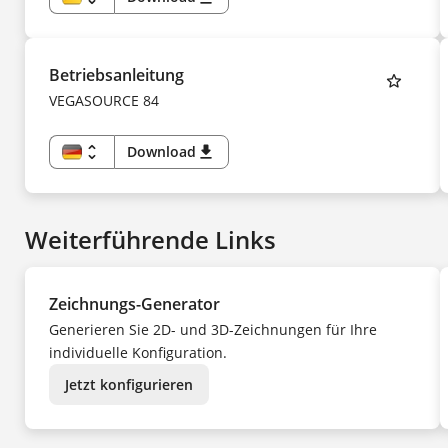
DE
EN
US
CS
DA
Betriebsanleitung
ES
FI
VEGASOURCE 84
FR
HU
IT
KK
unfold_more
Download
download
KO
DE
NL
EN
NO
CS
PL
DA
PT
ES
SV
Weiterführende Links
FI
TR
FR
UK
HU
ZH
IT
KK
Zeichnungs-Generator
KO
NL
Generieren Sie 2D- und 3D-Zeichnungen für Ihre
NO
PL
individuelle Konfiguration.
PT
SV
TR
Jetzt konfigurieren
UK
ZH