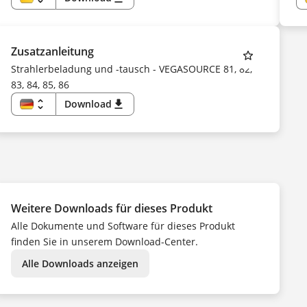
DE
EN
US
CS
DA
Zusatzanleitung
ES
FI
Strahlerbeladung und -tausch - VEGASOURCE 81, 82,
FR
83, 84, 85, 86
HU
IT
KK
unfold_more
Download
download
KO
DE
NL
EN
NO
CS
PL
DA
PT
ES
SV
FI
TR
FR
UK
HU
ZH
IT
NL
Weitere Downloads für dieses Produkt
NO
PL
Alle Dokumente und Software für dieses Produkt
PT
SV
finden Sie in unserem Download-Center.
TR
ZH
Alle Downloads anzeigen