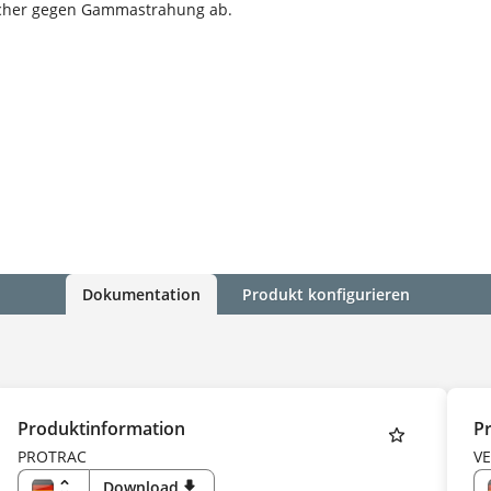
icher gegen Gammastrahung ab.
Dokumentation
Produkt konfigurieren
Produktinformation
P
PROTRAC
V
unfold_more
Download
download