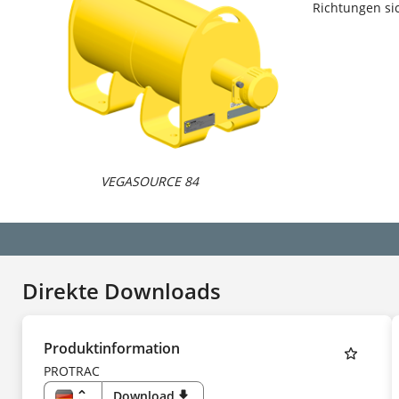
Richtungen s
VEGASOURCE 84
Direkte Downloads
Produktinformation
PROTRAC
unfold_more
Download
download