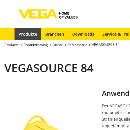
Produkte
Branchen
Downloads
Service & Tra
VEGASOURCE 84
Produkte
Produktkatalog
Dichte
Radiometrie
VEGASOURCE 84
Anwend
Der VEGASOURC
radiometrisch
Strahlenquelle
ungedämpft a