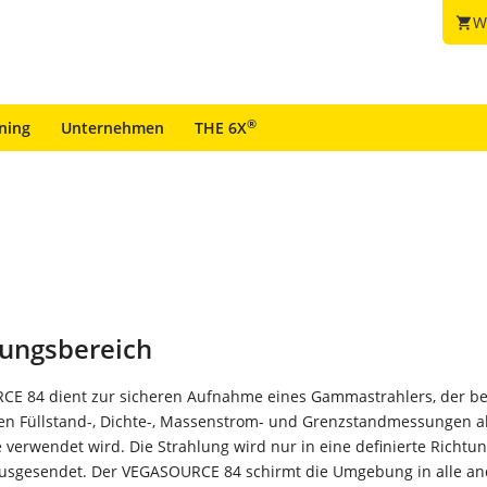
W
shopping_cart
®
ining
Unternehmen
THE 6X
ungsbereich
E 84 dient zur sicheren Aufnahme eines Gammastrahlers, der be
en Füllstand-, Dichte-, Massenstrom- und Grenzstandmessungen a
 verwendet wird. Die Strahlung wird nur in eine definierte Richtu
usgesendet. Der VEGASOURCE 84 schirmt die Umgebung in alle a