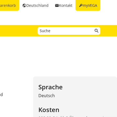
key
arenkorb
Deutschland
Kontakt
myVEGA
public
email
Sprache
nd
Deutsch
Kosten