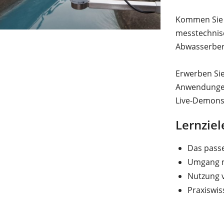
Kommen Sie 
messtechnis
Abwasserber
Erwerben Sie
Anwendungen
Live-Demonst
Lernziel
Das pass
Umgang m
Nutzung 
Praxiswi