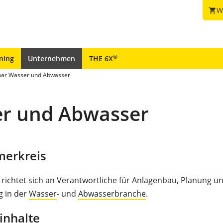
W
shopping_cart
®
ining
Unternehmen
THE 6X
nar Wasser und Abwasser
er und Abwasser
merkreis
richtet sich an Verantwortliche für Anlagenbau, Planung u
g in der
Wasser
- und
Abwasserbranche
.
inhalte