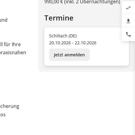
990,00 € (inkl. 2 Übernachtungen)
swap_horiz
Termine
 und
file_download
phone
Schiltach (DE)
20.10.2026 - 22.10.2026
 für Ihre
praxisnahen
Jetzt anmelden
icherung
mos