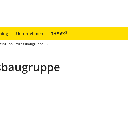
®
ining
Unternehmen
THE 6X
ING 66 Prozessbaugruppe
sbaugruppe