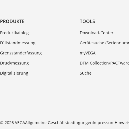
PRODUKTE
TOOLS
Produktkatalog
Download-Center
Füllstandmessung
Gerätesuche (Seriennum
Grenzstanderfassung
myVEGA
Druckmessung
DTM Collection/PACTwar
Digitalisierung
Suche
© 2026 VEGA
Allgemeine Geschäftsbedingungen
Impressum
Hinwei