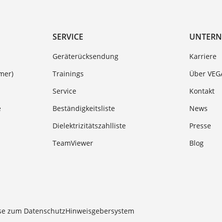
SERVICE
UNTER
Geräterücksendung
Karriere
mer)
Trainings
Über VEG
Service
Kontakt
e
Beständigkeitsliste
News
Dielektrizitätszahlliste
Presse
TeamViewer
Blog
se zum Datenschutz
Hinweisgebersystem