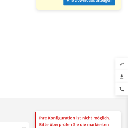
Alle Downloads anzeigen
swap_horiz
file_download
phone
Ihre Konfiguration ist nicht möglich.
Bitte überprüfen Sie die markierten