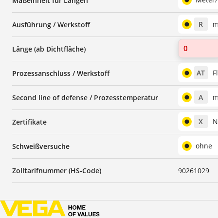
Maßeinheit für Längen
R
m
Ausführung / Werkstoff
Länge (ab Dichtfläche)
AT
F
Prozessanschluss / Werkstoff
A
m
Second line of defense / Prozesstemperatur
X
N
Zertifikate
ohne
Schweißversuche
Zolltarifnummer (HS-Code)
90261029