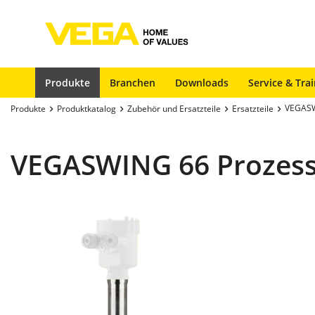
Produkte
Branchen
Downloads
Service & Tra
VEGASW
Produkte
Produktkatalog
Zubehör und Ersatzteile
Ersatzteile
VEGASWING 66 Prozes