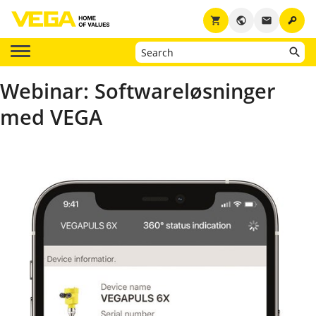
key
shopping_cart
public
email
Webinar: Softwareløsninger
med VEGA