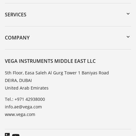
Downloads
Serial number search
SERVICES
myVEGA
Instrument return
DTM Collection/PACTware
Training
COMPANY
Search
Repair
About VEGA
Resistance list
Contact
VEGA INSTRUMENTS MIDDLE EAST LLC
List of dielectric constants
News
5th Floor, Easa Saleh Al Gurg Tower 1 Baniyas Road
TeamViewer
DEIRA, DUBAI
Press
United Arab Emirates
Blog
Tel.: +971 42938000
info.ae@vega.com
www.vega.com