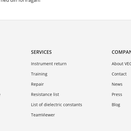
ed din förfrågan!
SERVICES
COMPA
Instrument return
About VE
Training
Contact
Repair
News
e
Resistance list
Press
List of dielectric constants
Blog
TeamViewer