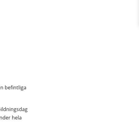
in befintliga
tbildningsdag
nder hela