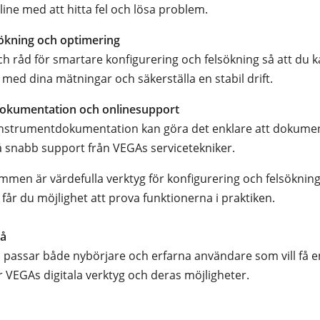
line med att hitta fel och lösa problem.
sökning och optimering
och råd för smartare konfigurering och felsökning så att du 
 med dina mätningar och säkerställa en stabil drift.
okumentation och onlinesupport
 instrumentdokumentation kan göra det enklare att dokumen
å snabb support från VEGAs servicetekniker.
men är värdefulla verktyg för konfigurering och felsöknin
får du möjlighet att prova funktionerna i praktiken.
vå
 passar både nybörjare och erfarna användare som vill få e
r VEGAs digitala verktyg och deras möjligheter.