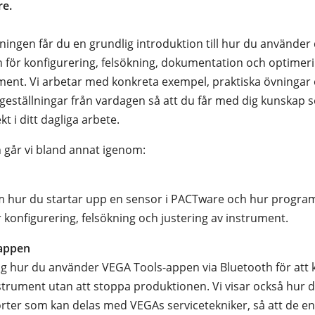
e.
ningen får du en grundlig introduktion till hur du använder 
ör konfigurering, felsökning, dokumentation och optimeri
ent. Vi arbetar med konkreta exempel, praktiska övningar
ågeställningar från vardagen så att du får med dig kunskap
t i ditt dagliga arbete.
går vi bland annat igenom:
m hur du startar upp en sensor i PACTware och hur progr
 konfigurering, felsökning och justering av instrument.
appen
dig hur du använder VEGA Tools-appen via Bluetooth för att 
strument utan att stoppa produktionen. Vi visar också hur 
rter som kan delas med VEGAs servicetekniker, så att de en