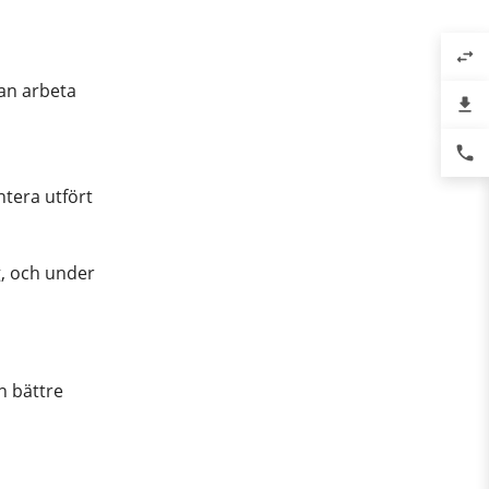
swap_horiz
kan arbeta
file_download
phone
tera utfört
g, och under
n bättre