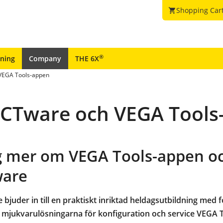
Shopping Car
shopping_cart
®
ining
Company
THE 6X
 VEGA Tools-appen
ACTware och VEGA Tools
ig mer om VEGA Tools-appen o
are
 bjuder in till en praktiskt inriktad heldagsutbildning med 
a mjukvarulösningarna
f
ör konfiguration och service
VEGA T