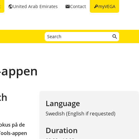
key
t
United Arab Emirates
Contact
myVEGA
public
email
-appen
ch
Language
Swedish (English if requested)
fokus på de
Duration
ools-appen