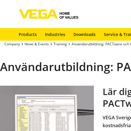
Products
Industries
Downloads
Service & Tra
Company
News & Events
Training
Användarutbildning: PACTware och
Användarutbildning: P
Lär d
PACTw
VEGA Sverige
kostnadsfri