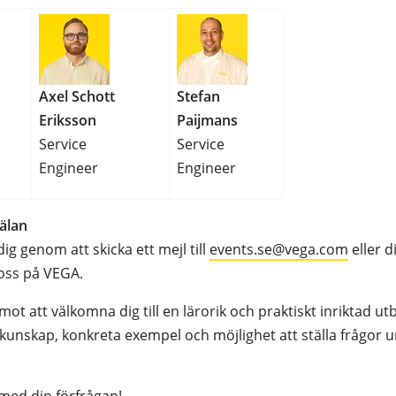
Axel Schott
Stefan
Eriksson
Paijmans
Service
Service
Engineer
Engineer
älan
g genom att skicka ett mejl till
events.se@vega.com
eller d
 oss på VEGA.
mot att välkomna dig till en lärorik och praktiskt inriktad u
unskap, konkreta exempel och möjlighet att ställa frågor u