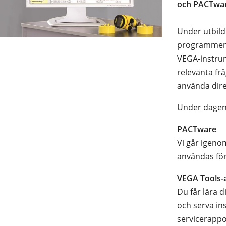
och PACTwar
Under utbild
programmen f
VEGA-instrum
relevanta fr
använda direk
Under dagen 
PACTware
Vi går igeno
användas för
VEGA Tools-
Du får lära 
och serva in
servicerappo