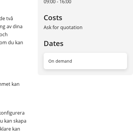
09:00 - 16:00
Costs
de två
ng av dina
Ask for quotation
 och
Dates
 som du kan
On demand
ammet kan
konfigurera
du kan skapa
klare kan