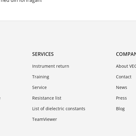
ed din förfrågan!
SERVICES
COMPA
Instrument return
About VE
Training
Contact
Service
News
e
Resistance list
Press
List of dielectric constants
Blog
TeamViewer