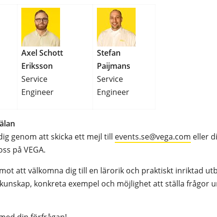
Axel Schott
Stefan
Eriksson
Paijmans
Service
Service
Engineer
Engineer
älan
g genom att skicka ett mejl till
events.se@vega.com
eller d
 oss på VEGA.
mot att välkomna dig till en lärorik och praktiskt inriktad u
unskap, konkreta exempel och möjlighet att ställa frågor u