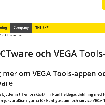
®
ining
Company
THE 6X
 VEGA Tools-appen
ACTware och VEGA Tools
ig mer om VEGA Tools-appen o
are
 bjuder in till en praktiskt inriktad heldagsutbildning med 
a mjukvarulösningarna
f
ör konfiguration och service
VEGA T