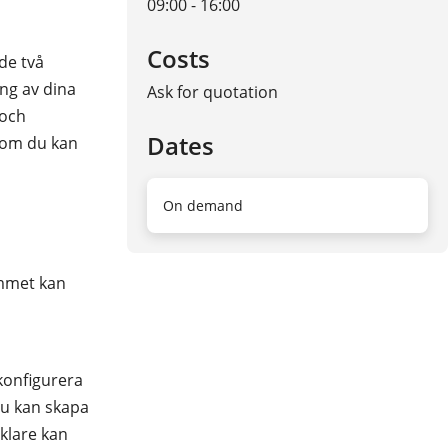
09:00 - 16:00
Costs
de två
ng av dina
Ask for quotation
 och
Dates
 som du kan
On demand
ammet kan
konfigurera
du kan skapa
klare kan