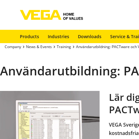
Products
Industries
Downloads
Service & Tra
Company
News & Events
Training
Användarutbildning: PACTware och
Användarutbildning: P
Lär d
PACTw
VEGA Sverige
kostnadsfri