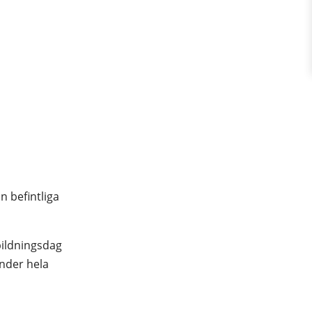
in befintliga
tbildningsdag
nder hela