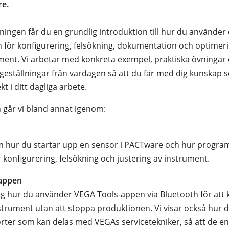
e.
ningen får du en grundlig introduktion till hur du använder 
ör konfigurering, felsökning, dokumentation och optimeri
ent. Vi arbetar med konkreta exempel, praktiska övningar
ågeställningar från vardagen så att du får med dig kunskap
t i ditt dagliga arbete.
går vi bland annat igenom:
m hur du startar upp en sensor i PACTware och hur progr
 konfigurering, felsökning och justering av instrument.
appen
dig hur du använder VEGA Tools-appen via Bluetooth för att 
strument utan att stoppa produktionen. Vi visar också hur 
rter som kan delas med VEGAs servicetekniker, så att de en