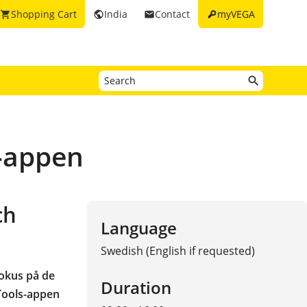
key
Shopping Cart
India
Contact
myVEGA
shopping_cart
public
email
-appen
ch
Language
Swedish (English if requested)
fokus på de
Duration
ools-appen