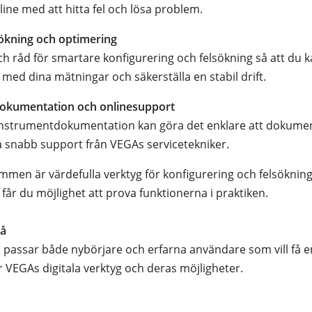
line med att hitta fel och lösa problem.
sökning och optimering
och råd för smartare konfigurering och felsökning så att du 
 med dina mätningar och säkerställa en stabil drift.
okumentation och onlinesupport
 instrumentdokumentation kan göra det enklare att dokumen
å snabb support från VEGAs servicetekniker.
men är värdefulla verktyg för konfigurering och felsöknin
får du möjlighet att prova funktionerna i praktiken.
vå
 passar både nybörjare och erfarna användare som vill få e
r VEGAs digitala verktyg och deras möjligheter.