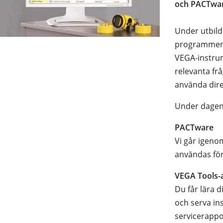
och PACTwar
Under utbild
programmen f
VEGA-instrum
relevanta fr
använda direk
Under dagen 
PACTware
Vi går igeno
användas för
VEGA Tools-
Du får lära 
och serva in
servicerappo