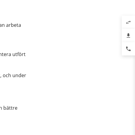
swap_horiz
kan arbeta
file_download
phone
tera utfört
g, och under
n bättre