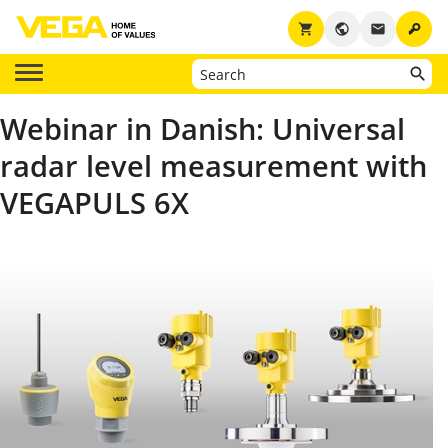
key
shopping_cart
public
email
Webinar in Danish: Universal
radar level measurement with
VEGAPULS 6X