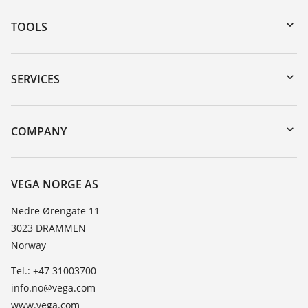
TOOLS
Downloads
Serial number search
SERVICES
DTM Collection/PACTware
Instrument return
Search
Training
COMPANY
Repair
About VEGA
Resistance list
Contact
VEGA NORGE AS
List of dielectric constants
News
Nedre Ørengate 11
TeamViewer
3023 DRAMMEN
Press
Norway
Blog
Tel.: +47 31003700
info.no@vega.com
www.vega.com