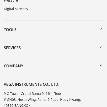
Pressure
Digital services
TOOLS
Downloads
Serial number search
SERVICES
myVEGA
Instrument return
DTM Collection/PACTware
Training
COMPANY
Search
Service
About VEGA
Resistance list
Contact
VEGA INSTRUMENTS CO., LTD.
List of dielectric constants
News
9 G Tower Grand Rama 9, 24th Floor
TeamViewer
# GN03, North Wing, Rama 9 Road, Huay Kwang,
Press
10310 BANGKOK