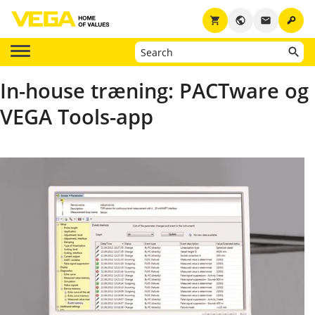
key
shopping_cart
public
email
In-house træning: PACTware og
VEGA Tools-app