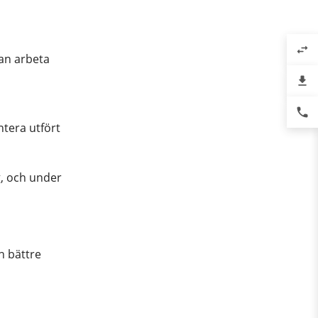
swap_horiz
kan arbeta
file_download
phone
tera utfört
g, och under
n bättre