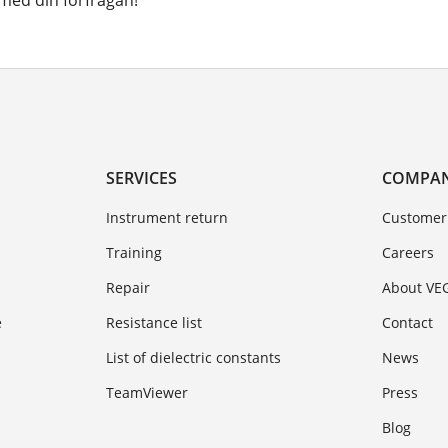
ed din förfrågan!
SERVICES
COMPA
Instrument return
Customer
Training
Careers
Repair
About VE
e
Resistance list
Contact
List of dielectric constants
News
TeamViewer
Press
Blog