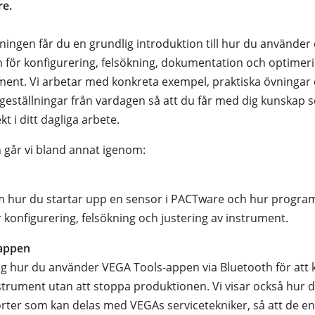
e.
ningen får du en grundlig introduktion till hur du använder 
ör konfigurering, felsökning, dokumentation och optimeri
ent. Vi arbetar med konkreta exempel, praktiska övningar
ågeställningar från vardagen så att du får med dig kunskap
t i ditt dagliga arbete.
går vi bland annat igenom:
m hur du startar upp en sensor i PACTware och hur progr
 konfigurering, felsökning och justering av instrument.
appen
dig hur du använder VEGA Tools-appen via Bluetooth för att 
strument utan att stoppa produktionen. Vi visar också hur 
rter som kan delas med VEGAs servicetekniker, så att de en