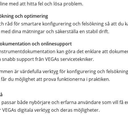
line med att hitta fel och lösa problem.
sökning och optimering
och råd för smartare konfigurering och felsökning så att du 
 med dina mätningar och säkerställa en stabil drift.
okumentation och onlinesupport
 instrumentdokumentation kan göra det enklare att dokumen
å snabb support från VEGAs servicetekniker.
men är värdefulla verktyg för konfigurering och felsöknin
får du möjlighet att prova funktionerna i praktiken.
vå
 passar både nybörjare och erfarna användare som vill få e
r VEGAs digitala verktyg och deras möjligheter.