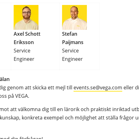
Axel Schott
Stefan
Eriksson
Paijmans
Service
Service
Engineer
Engineer
älan
g genom att skicka ett mejl till
events.se@vega.com
eller d
 oss på VEGA.
mot att välkomna dig till en lärorik och praktiskt inriktad u
unskap, konkreta exempel och möjlighet att ställa frågor u