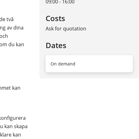
09:00 - 16:00
Costs
de två
ng av dina
Ask for quotation
 och
Dates
 som du kan
On demand
ammet kan
konfigurera
du kan skapa
klare kan