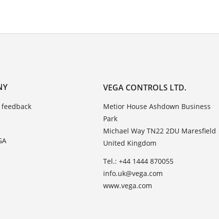
NY
VEGA CONTROLS LTD.
 feedback
Metior House Ashdown Business
Park
Michael Way TN22 2DU Maresfield
GA
United Kingdom
Tel.: +44 1444 870055
info.uk@vega.com
www.vega.com