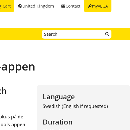
key
g Cart
United Kingdom
Contact
myVEGA
public
email
-appen
ch
Language
Swedish (English if requested)
fokus på de
Duration
ools-appen