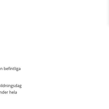
in befintliga
tbildningsdag
nder hela