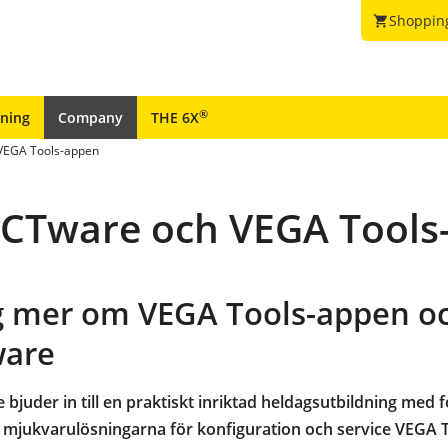
Shoppin
shopping_cart
®
ining
Company
THE 6X
 VEGA Tools-appen
ACTware och VEGA Tools
ig mer om VEGA Tools-appen o
are
 bjuder in till en praktiskt inriktad heldagsutbildning med 
a mjukvarulösningarna
f
ör konfiguration och service
VEGA T