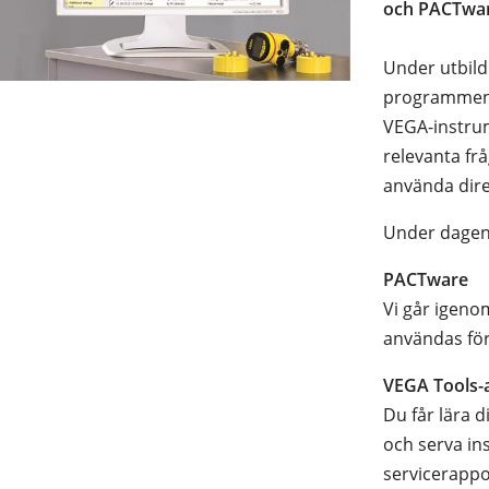
och PACTwar
Under utbild
programmen f
VEGA-instrum
relevanta fr
använda direk
Under dagen 
PACTware
Vi går igeno
användas för
VEGA Tools-
Du får lära 
och serva in
servicerappo