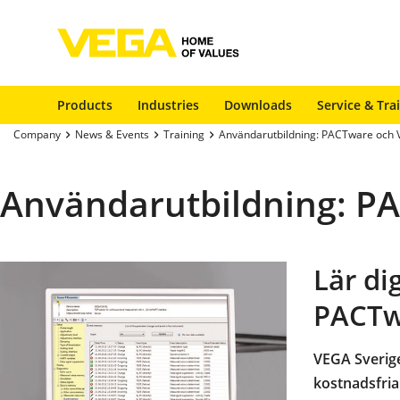
Products
Industries
Downloads
Service & Tra
Company
News & Events
Training
Användarutbildning: PACTware och
Användarutbildning: P
Lär d
PACTw
VEGA Sverige
kostnadsfri