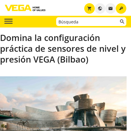
key
shopping_cart
public
email
Domina la configuración
práctica de sensores de nivel y
presión VEGA (Bilbao)