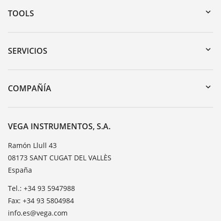
TOOLS
Zona de descarga
Búsqueda por número de serie
SERVICIOS
myVEGA
Devolución de instrumentos
DTM Collection/PACTware
Cursos de formacion
COMPAÑÍA
Búsqueda
Servicio
Acerca de VEGA
Lista de resistencias
Contacto
VEGA INSTRUMENTOS, S.A.
Medición del valor de constante dieléctrica
Notícias
Ramón Llull 43
TeamViewer
08173 SANT CUGAT DEL VALLÈS
Prensa
España
Blog
Tel.: +34 93 5947988
Fax: +34 93 5804984
info.es@vega.com