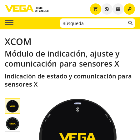
key
shopping_cart
public
email
XCOM
Módulo de indicación, ajuste y
comunicación para sensores X
Indicación de estado y comunicación para
sensores X