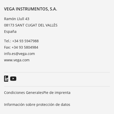
Lista de resistencias
Contacto
VEGA INSTRUMENTOS, S.A.
Medición del valor de constante dieléctrica
Notícias
Ramón Llull 43
TeamViewer
08173 SANT CUGAT DEL VALLÈS
Prensa
España
Blog
Tel.: +34 93 5947988
Fax: +34 93 5804984
info.es@vega.com
www.vega.com
Condiciones Generales
Pie de imprenta
Información sobre protección de datos