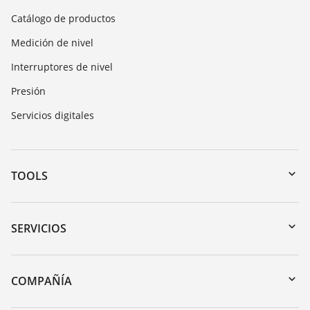
Catálogo de productos
Medición de nivel
Interruptores de nivel
Presión
Servicios digitales
TOOLS
Zona de descarga
Búsqueda por número de serie
SERVICIOS
myVEGA
Devolución de instrumentos
DTM Collection/PACTware
Cursos de formacion
COMPAÑÍA
Búsqueda
Servicio
Acerca de VEGA