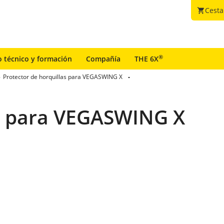
Cesta
shopping_cart
®
o técnico y formación
Compañía
THE 6X
Protector de horquillas para VEGASWING X
as para VEGASWING X