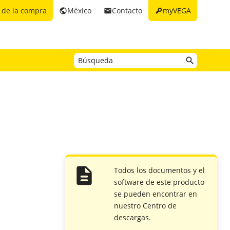
key
 de la compra
México
Contacto
myVEGA
public
email
Todos los documentos y el
software de este producto
se pueden encontrar en
nuestro Centro de
descargas.