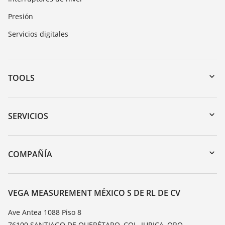
Presión
Servicios digitales
TOOLS
Zona de descarga
Búsqueda por número de serie
SERVICIOS
myVEGA
Devolución de instrumentos
DTM Collection/PACTware
Cursos de formacion
COMPAÑÍA
Búsqueda
Servicio
Acerca de VEGA
Lista de resistencias
Contacto
VEGA MEASUREMENT MÉXICO S DE RL DE CV
Medición del valor de constante dieléctrica
Notícias
Ave Antea 1088 Piso 8
TeamViewer
76100 SANTIAGO DE QUERÉTARO, COL. JURICA, QRO,