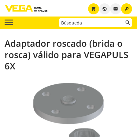
key
shopping_cart
public
email
Adaptador roscado (brida o
rosca) válido para VEGAPULS
6X