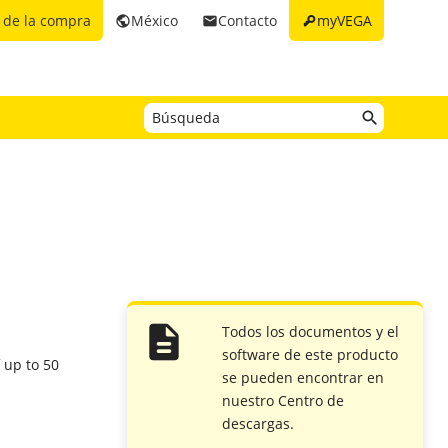
key
 de la compra
México
Contacto
myVEGA
public
email
Todos los documentos y el
software de este producto
f up to 50
se pueden encontrar en
nuestro Centro de
descargas.