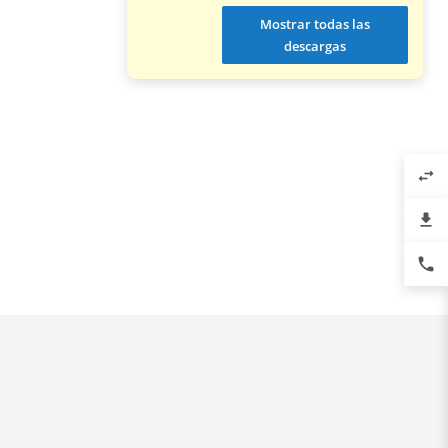
Mostrar todas las
descargas
swap_horiz
file_download
phone