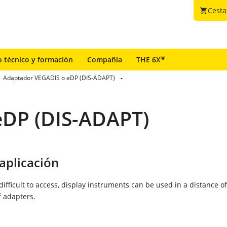
Cesta
shopping_cart
®
o técnico y formación
Compañía
THE 6X
Adaptador VEGADIS o eDP (DIS-ADAPT)
eDP (DIS-ADAPT)
aplicación
 difficult to access, display instruments can be used in a distance o
 adapters.