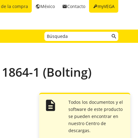
key
 de la compra
México
Contacto
myVEGA
public
email
1864-1 (Bolting)
Todos los documentos y el
software de este producto
se pueden encontrar en
nuestro Centro de
descargas.