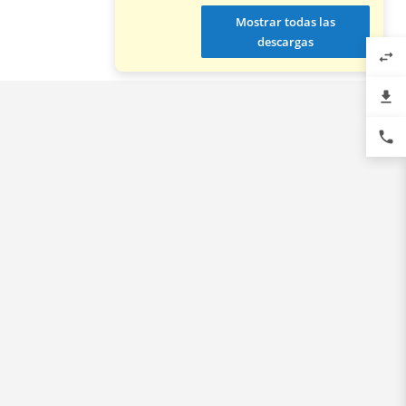
Mostrar todas las
descargas
swap_horiz
file_download
phone