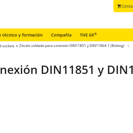
Cesta
shopping_cart
®
o técnico y formación
Compañía
THE 6X
Zócalo soldado para conexión DIN11851 y DIN11864-1 (Bolting)
d sockets
nexión DIN11851 y DIN1