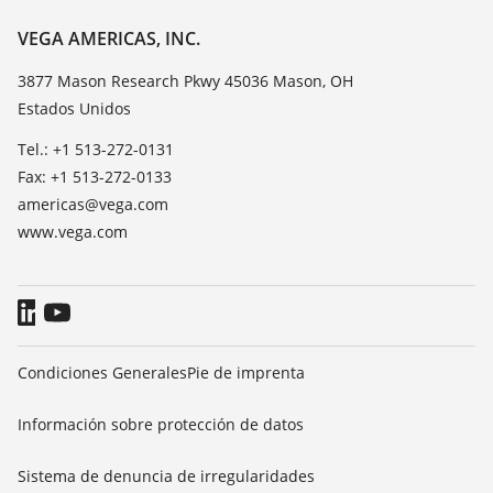
Lista de resistencias
Contacto
VEGA AMERICAS, INC.
Medición del valor de constante dieléctrica
Notícias
3877 Mason Research Pkwy 45036 Mason, OH
TeamViewer
Estados Unidos
Prensa
Blog
Tel.: +1 513-272-0131
Fax: +1 513-272-0133
americas@vega.com
www.vega.com
Condiciones Generales
Pie de imprenta
Información sobre protección de datos
Sistema de denuncia de irregularidades