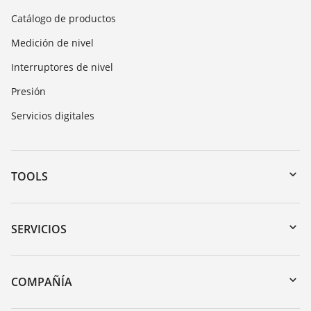
Catálogo de productos
Medición de nivel
Interruptores de nivel
Presión
Servicios digitales
TOOLS
Zona de descarga
Búsqueda por número de serie
SERVICIOS
myVEGA
Devolución de instrumentos
DTM Collection/PACTware
Cursos de formacion
COMPAÑÍA
Búsqueda
Servicio
Acerca de VEGA