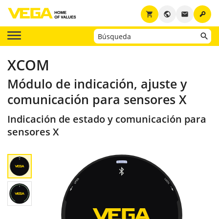
key
shopping_cart
public
email
XCOM
Módulo de indicación, ajuste y
comunicación para sensores X
Indicación de estado y comunicación para
sensores X