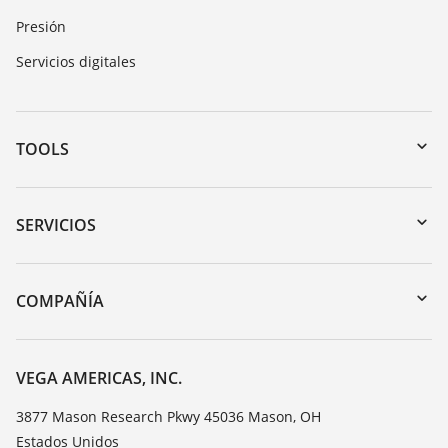
Presión
Servicios digitales
TOOLS
Zona de descarga
Búsqueda por número de serie
SERVICIOS
myVEGA
Devolución de instrumentos
DTM Collection/PACTware
Cursos de formacion
COMPAÑÍA
Búsqueda
Servicio
Acerca de VEGA
Lista de resistencias
Contacto
VEGA AMERICAS, INC.
Medición del valor de constante dieléctrica
Notícias
3877 Mason Research Pkwy 45036 Mason, OH
TeamViewer
Estados Unidos
Prensa