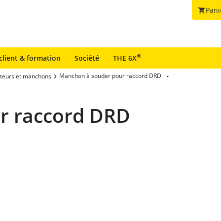
Pani
shopping_cart
®
client & formation
Société
THE 6X
Manchon à souder pour raccord DRD
teurs et manchons
r raccord DRD