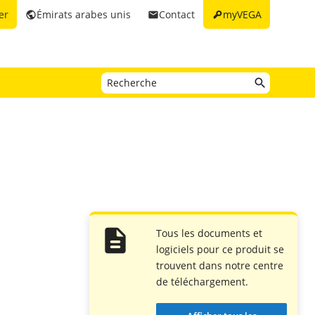
key
er
Émirats arabes unis
Contact
myVEGA
public
email
Tous les documents et
logiciels pour ce produit se
trouvent dans notre centre
de téléchargement.