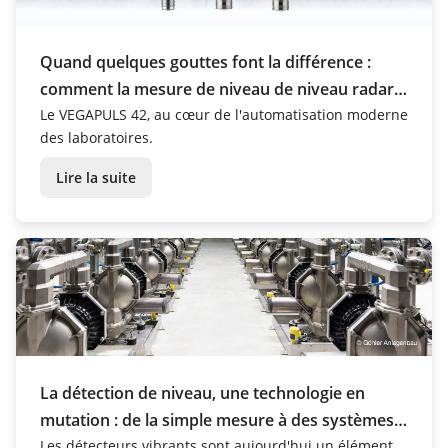
Quand quelques gouttes font la différence :
comment la mesure de niveau de niveau radar
apporte de la sécurité dans les laboratoires
Le VEGAPULS 42, au cœur de l'automatisation moderne
des laboratoires.
Lire la suite
La détection de niveau, une technologie en
mutation : de la simple mesure à des systèmes
de sécurité intelligents
Les détecteurs vibrants sont aujourd'hui un élément