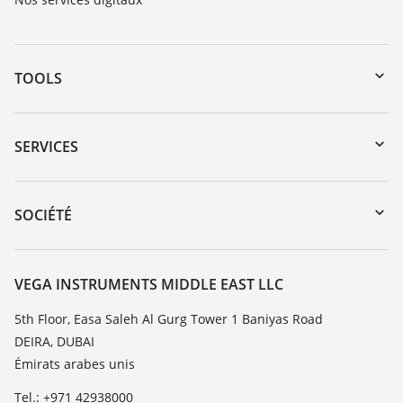
TOOLS
Téléchargements
Recherche par numéro de série
SERVICES
myVEGA
Retour d'appareil
DTM Collection/PACTware
Formations
SOCIÉTÉ
Recherche
Service client
À propos de VEGA
Liste de compatibilité chimique
Contact
VEGA INSTRUMENTS MIDDLE EAST LLC
Liste des constantes diélectriques
News
5th Floor, Easa Saleh Al Gurg Tower 1 Baniyas Road
TeamViewer
DEIRA, DUBAI
Presse
Émirats arabes unis
Blog
Tel.: +971 42938000