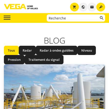
key
shopping_cart
public
email
BLOG
Tous
Radar
Radar à ondes guidées
Niveau
Pression
Traitement du signal