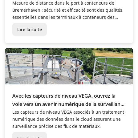
Mesure de distance dans le port à conteneurs de
Bremerhaven : sécurité et efficacité sont des qualités
essentielles dans les terminaux à conteneurs des
grands ports. À Bremerhaven, presque 60 capteurs
Lire la suite
radar VEGAPULS 6X vont bientôt sécuriser les quais et
les navires lors de l'accostage. Un projet un...
Avec les capteurs de niveau VEGA, ouvrez la
voie vers un avenir numérique de la surveillance
des matériaux
Les capteurs de niveau VEGA associés à un traitement
numérique des données dans le cloud assurent une
surveillance précise des flux de matériaux.