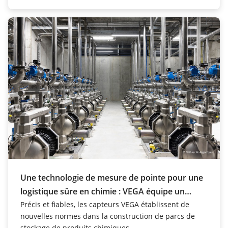
Une technologie de mesure de pointe pour une
logistique sûre en chimie : VEGA équipe un
nouveau parc de stockage de produits
Précis et fiables, les capteurs VEGA établissent de
nouvelles normes dans la construction de parcs de
chimiques
stockage de produits chimiques.