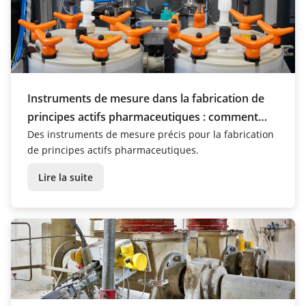
Instruments de mesure dans la fabrication de
principes actifs pharmaceutiques : comment
ChemCon atteint un maximum de précision
Des instruments de mesure précis pour la fabrication
de principes actifs pharmaceutiques.
grâce aux capteurs VEGA
Lire la suite