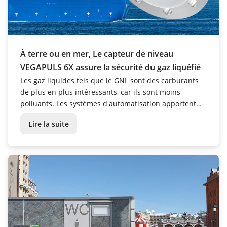
À terre ou en mer, Le capteur de niveau
VEGAPULS 6X assure la sécurité du gaz liquéfié
Les gaz liquides tels que le GNL sont des carburants
de plus en plus intéressants, car ils sont moins
polluants. Les systèmes d'automatisation apportent
une contribution cruciale à la sécurité des
Lire la suite
installations en s'appuyant sur des données fiables
fournies par les instruments de mesure de niveau.