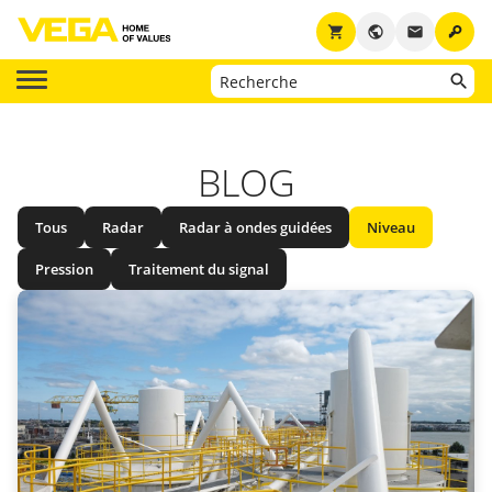
key
shopping_cart
public
email
BLOG
Tous
Radar
Radar à ondes guidées
Niveau
Pression
Traitement du signal