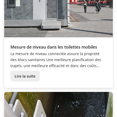
Mesure de niveau dans les toilettes mobiles
La mesure de niveau connectée assure la propreté
des blocs sanitaires Une meilleure planification des
trajets, une meilleure efficacité et donc des coûts
réduits : Les capteurs de niveau radar autonomes
Lire la suite
VEGAPULS Air 23 assurent une alimentation précise
des réservoirs d'eau douce des toilettes mobile...