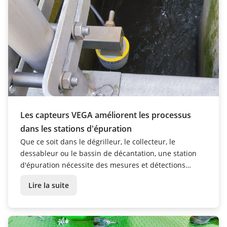
Les capteurs VEGA améliorent les processus
dans les stations d'épuration
Que ce soit dans le dégrilleur, le collecteur, le
dessableur ou le bassin de décantation, une station
d'épuration nécessite des mesures et détections
précises de niveau ou de pression. Dans la province
Lire la suite
belge du Brabant wallon, différents capteurs VEGA
font partie intégrante du système de traitement ...