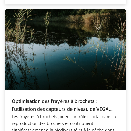
Optimisation des frayères à brochets :
l'utilisation des capteurs de niveau de VEGA
pour la stabilisation de l'eau
Les frayères à brochets jouent un rôle crucial dans la
reproduction des brochets et contribuent
significativement à la biodiversité et à la pêche dans