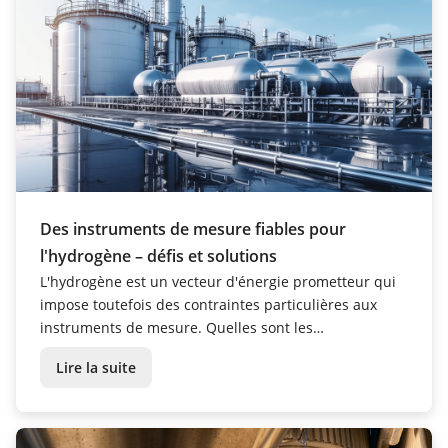
Des instruments de mesure fiables pour
l'hydrogène – défis et solutions
L'hydrogène est un vecteur d'énergie prometteur qui
impose toutefois des contraintes particulières aux
instruments de mesure. Quelles sont les
caractéristiques particulières qui compliquent la
Lire la suite
mesure ? Quels sont les défis des applications sous
haute pression et cryogéniques ? Et quelles sont les
so...