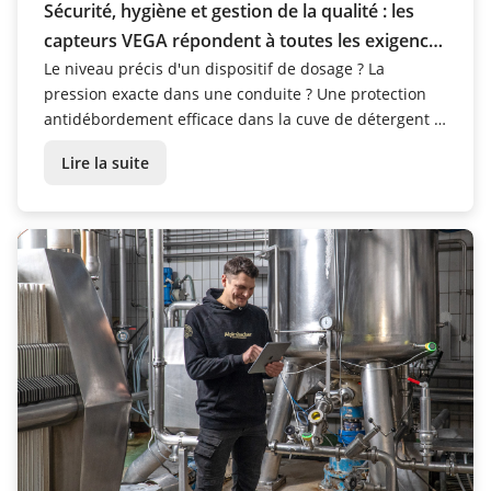
Sécurité, hygiène et gestion de la qualité : les
capteurs VEGA répondent à toutes les exigences
de l'industrie pharmaceutique
Le niveau précis d'un dispositif de dosage ? La
pression exacte dans une conduite ? Une protection
antidébordement efficace dans la cuve de détergent ?
Dans l'industrie pharmaceutique, les instruments de
Lire la suite
mesure jouent un rôle important pour la sécurité et
l'efficacité des processus.