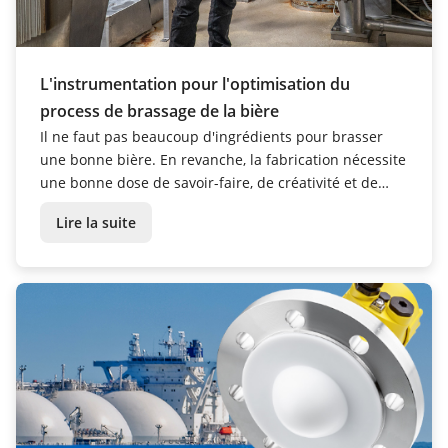
L'instrumentation pour l'optimisation du
process de brassage de la bière
Il ne faut pas beaucoup d'ingrédients pour brasser
une bonne bière. En revanche, la fabrication nécessite
une bonne dose de savoir-faire, de créativité et de
précision. C'est pourquoi les brasseries s'appuient sur
Lire la suite
l'instrumentation de mesure.