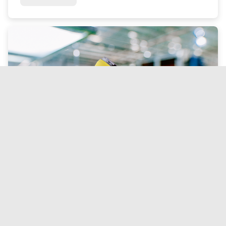
fournissent les données de mesure nécessaires en
surveill...
VEGAPULS 42 – la technologie radar en format
compact
Dans l'automatisation industrielle, il est de plus en