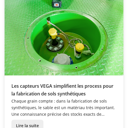
Les capteurs VEGA simplifient les process pour
la fabrication de sols synthétiques
Chaque grain compte : dans la fabrication de sols
synthétiques, le sable est un matériau très important.
Une connaissance précise des stocks exacts de
matières premières améliore l'efficacité de la
Lire la suite
production, et ce sont les capteurs VEGA qui