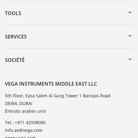
TOOLS
Téléchargements
Recherche par numéro de série
SERVICES
myVEGA
Retour d'appareil
DTM Collection/PACTware
Formations
SOCIÉTÉ
Recherche
Service client
À propos de VEGA
Liste de compatibilité chimique
Contact
VEGA INSTRUMENTS MIDDLE EAST LLC
Liste des constantes diélectriques
News
5th Floor, Easa Saleh Al Gurg Tower 1 Baniyas Road
TeamViewer
DEIRA, DUBAI
Presse
Émirats arabes unis
Blog
Tel.: +971 42938000
info.ae@vega.com
www.vega.com