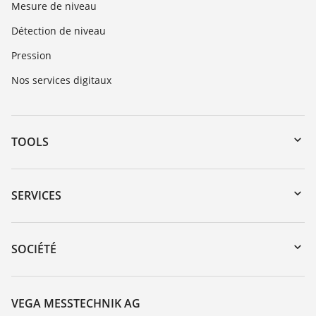
Mesure de niveau
Détection de niveau
Pression
Nos services digitaux
TOOLS
Téléchargements
Recherche par numéro de série
SERVICES
myVEGA
Retour d'appareil
DTM Collection/PACTware
Formations
SOCIÉTÉ
Recherche
Service client
À propos de VEGA
Liste de compatibilité chimique
Contact
VEGA MESSTECHNIK AG