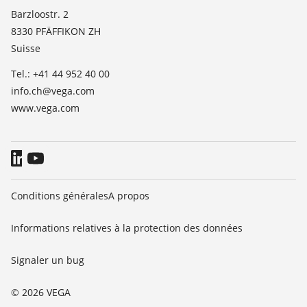
Liste des constantes diélectriques
News
Barzloostr. 2
TeamViewer
8330 PFÄFFIKON ZH
Presse
Suisse
Blog
Tel.: +41 44 952 40 00
info.ch@vega.com
www.vega.com
Conditions générales
A propos
Informations relatives à la protection des données
Signaler un bug
© 2026 VEGA