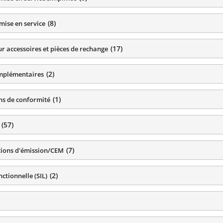
(
8
)
mise en service
(
17
)
r accessoires et pièces de rechange
(
2
)
mplémentaires
(
1
)
ns de conformité
(
57
)
(
7
)
ions d'émission/CEM
(
2
)
nctionnelle (SIL)