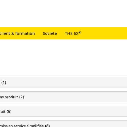
®
client & formation
Société
THE 6X
(
1
)
(
2
)
ns produit
(
6
)
duit
(
8
)
mise en service simplifiée