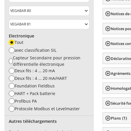
Notices de 
Notices pou
Electronique
Tout
Notices co
avec classification SIL
Capteur Secondaire pour pression
Déclaratio
différentielle électronique
Deux fils : 4 … 20 mA
Agréments
Deux fils : 4 … 20 mA/HART
Foundation Fieldbus
Homologat
HART + Pack batterie
Profibus PA
Sécurité fo
Protocole Modbus et Levelmaster
(
1
)
Plans
Autres téléchargements