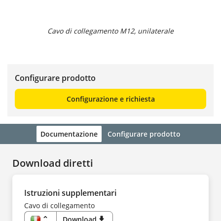
Cavo di collegamento M12, unilaterale
Configurare prodotto
Configurazione e richiesta
Documentazione
Configurare prodotto
Download diretti
Istruzioni supplementari
Cavo di collegamento
unfold_more
Download
download