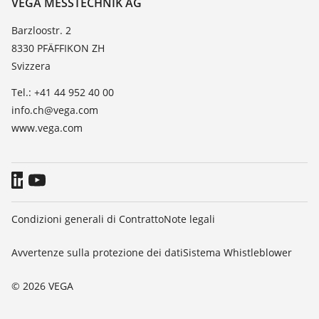
VEGA MESSTECHNIK AG
Lista valore di costante dielettrica
Novità
Barzloostr. 2
TeamViewer
8330 PFÄFFIKON ZH
Stampa
Svizzera
Blog
Tel.: +41 44 952 40 00
info.ch@vega.com
www.vega.com
Condizioni generali di Contratto
Note legali
Avvertenze sulla protezione dei dati
Sistema Whistleblower
© 2026 VEGA