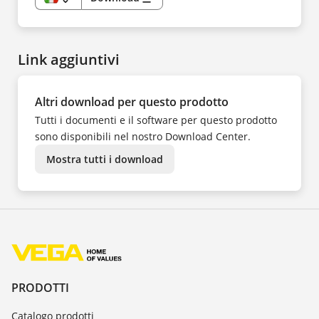
IT
EN
DE
CS
DA
Link aggiuntivi
ES
FR
HU
KK
NL
Altri download per questo prodotto
NO
PL
Tutti i documenti e il software per questo prodotto
PT
SV
sono disponibili nel nostro Download Center.
TR
UK
Mostra tutti i download
ZH
PRODOTTI
Catalogo prodotti