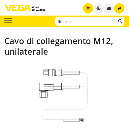
key
shopping_cart
public
email
Cavo di collegamento M12,
unilaterale