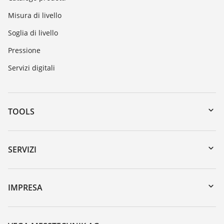
Misura di livello
Soglia di livello
Pressione
Servizi digitali
TOOLS
Downloads
Ricerca numero di serie
SERVIZI
myVEGA
Reso apparecchio
DTM Collection/PACTware
Seminari
IMPRESA
Ricerca
Servizio clienti
VEGA, l'azienda
Lista resistenza
Contatto