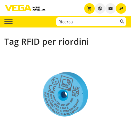
key
shopping_cart
public
email
Tag RFID per riordini