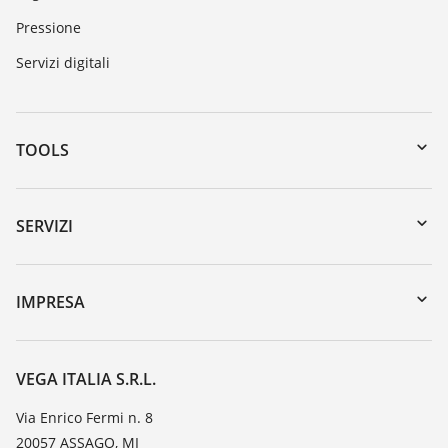
Pressione
Servizi digitali
TOOLS
Downloads
Ricerca numero di serie
SERVIZI
myVEGA
Reso apparecchio
DTM Collection/PACTware
Seminari
IMPRESA
Ricerca
Servizio clienti
VEGA, l'azienda
Iscrizione alla newsletter
Lista resistenza
Contatto
VEGA ITALIA S.R.L.
Lista valore di costante dielettrica
Novità
Via Enrico Fermi n. 8
TeamViewer
20057 ASSAGO, MI
Stampa