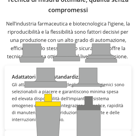
compromessi
Nell’industria farmaceutica e biotecnologica l’igiene, la
riproducibilità e la flessibilità sono fattori decisivi per
una produzione con un alto grado di automazione,
efficiente e allo stesso tempo sicura. VEGA offre la
tecnica di misura ottimale per il livello e la pressione.
Adattatori igienici standardizzati
Gli attacchi standardizzati degli adattatori igienici sono
selezionabili a piacere e garantiscono minima spesa
ed elevata disponibilità dell’impianto. Il sistema
omogeneo consente un’integrazione semplice, rapidità
di manutenzione e una riduzione delle scorte e delle
interruzioni dell’esercizio.