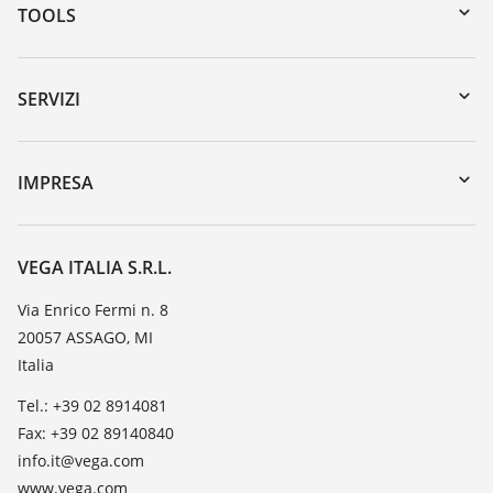
TOOLS
Downloads
Ricerca numero di serie
SERVIZI
myVEGA
Reso apparecchio
DTM Collection/PACTware
Seminari
IMPRESA
Ricerca
Servizio clienti
VEGA, l'azienda
Iscrizione alla newsletter
Lista resistenza
Contatto
VEGA ITALIA S.R.L.
Lista valore di costante dielettrica
Novità
Via Enrico Fermi n. 8
TeamViewer
20057 ASSAGO, MI
Stampa
Italia
Blog
Tel.: +39 02 8914081
Fax: +39 02 89140840
info.it@vega.com
www.vega.com