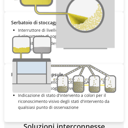
Serbatoio di stoccaggio
Interruttore di livello capacitivo
VEGAPOINT 21
per
il rilevamento di soglia di livello
Insensibile alle adesioni grazie al punto di
intervento sicuro
Riempimento di capsule
Interruttore di livello capacitivo
VEGAPOINT 31
per
il rilevamento di soglia di livello
Indicazione di stato d'intervento a colori per il
riconoscimento visivo degli stati d'intervento da
qualsiasi punto di osservazione
Soluzioni interconnesse