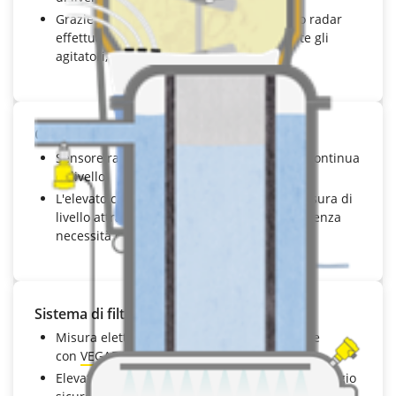
Grazie all'elevata focalizzazione del raggio radar
effettua la misura evitando semplicemente gli
agitatori, anche nel corso della pulizia
Contenitore monouso in plastica
Sensore radar
VEGAPULS 6X
per la misura continua
di livello
L'elevato campo dinamico consente una misura di
livello attraverso il contenitore in plastica, senza
necessità di smontare il sensore
Sistema di filtraggio
Misura elettronica di pressione differenziale
con
VEGABAR 83
per il monitoraggio di filtri
Elevata qualità del prodotto grazie al monitoraggio