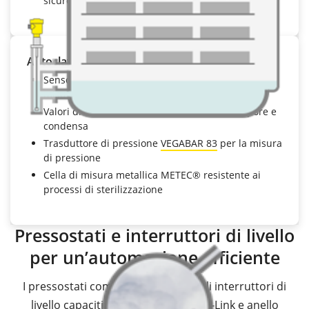
sicuro del filtro
Autoclave
Sensore radar ad onda guidata
VEGAFLEX 81
per la
misura continua di livello
Valori di misura sicuri, non influenzati da vapore e
condensa
Trasduttore di pressione
VEGABAR 83
per la misura
di pressione
Cella di misura metallica METEC® resistente ai
processi di sterilizzazione
Pressostati e interruttori di livello
per un’automazione efficiente
I pressostati compatti VEGABAR e gli interruttori di
livello capacitivi VEGAPOINT con IO-Link e anello