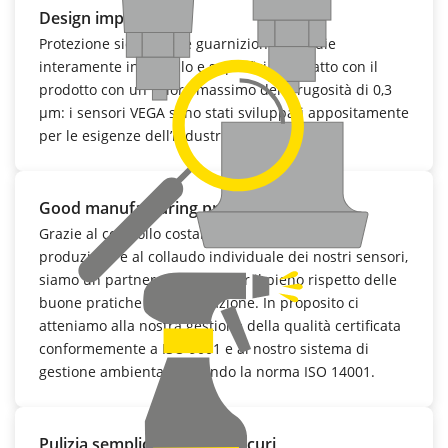
Design impeccabile
Protezione sicura delle guarnizioni, custodie
interamente in metallo e superfici a contatto con il
prodotto con un valore massimo della rugosità di 0,3
µm: i sensori VEGA sono stati sviluppati appositamente
per le esigenze dell’industria farmaceutica.
Good manufacturing practice
Grazie al controllo costante di tutti i processi di
produzione e al collaudo individuale dei nostri sensori,
siamo un partner affidabile per il pieno rispetto delle
buone pratiche di fabbricazione. In proposito ci
atteniamo alla nostra gestione della qualità certificata
conformemente a ISO 9001 e al nostro sistema di
gestione ambientale secondo la norma ISO 14001.
Pulizia semplice, processi sicuri