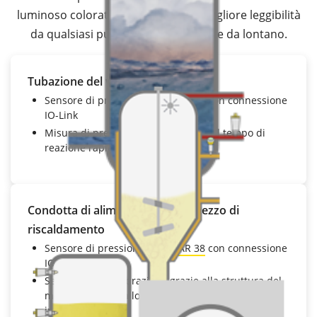
luminoso colorato assicurano una migliore leggibilità
da qualsiasi punto di osservazione e da lontano.
Tubazione del vapore saturo
Sensore di pressione
VEGABAR 29
con connessione
IO-Link
Misura di pressione precisa grazie al tempo di
reazione rapido
Condotta di alimentazione del mezzo di
riscaldamento
Sensore di pressione
VEGABAR 38
con connessione
IO-Link
Semplicità di calibrazione grazie alla struttura del
menu conforme allo standard VDMA e al display
integrato