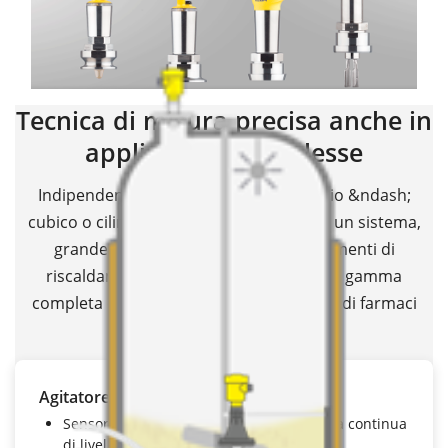
Tecnica di misura precisa anche in
applicazioni complesse
Indipendentemente dal tipo di serbatoio &ndash;
cubico o cilindrico, isolato o integrato in un sistema,
grande, piccolo o con agitatori ed elementi di
riscaldamento &ndash; VEGA offre una gamma
completa di strumenti per la produzione di farmaci
sicura e affidabile.
Agitatore e sfera di lavaggio
Sensore radar
VEGAPULS 6X
per la misura continua
di livello