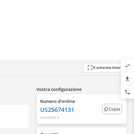
swap_horiz
A schermo intero
file_download
Vostra configurazione
phone
Numero d'ordine
US25674131
Copia
CAL60ADR.B