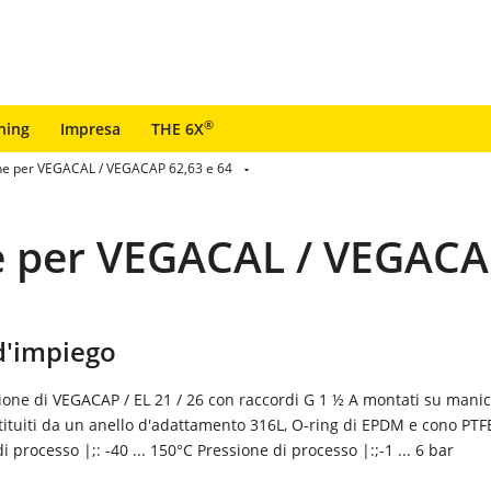
®
ning
Impresa
THE 6X
one per VEGACAL / VEGACAP 62,63 e 64
e per VEGACAL / VEGACAP
'impiego
zione di VEGACAP / EL 21 / 26 con raccordi G 1 ½ A montati su manic
tituiti da un anello d'adattamento 316L, O-ring di EPDM e cono PTF
 processo |;: -40 ... 150°C Pressione di processo |:;-1 ... 6 bar