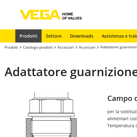
Prodotti
Settore
Downloads
Assistenza e trai
Adattatore guarnizi
Prodotti
Catalogo prodotti
Accessori
Accessori
Adattatore guarnizion
Campo d
per la sostitu
alimentari cos
Temperatura di