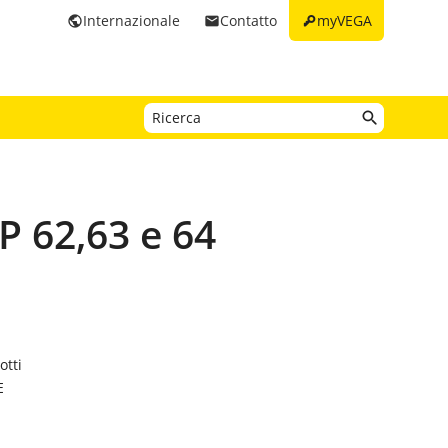
key
Internazionale
Contatto
myVEGA
public
email
 62,63 e 64
otti
E