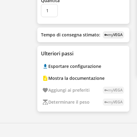
Quantità
Tempo di consegna stimato:
my
VEGA
vpn_key
Ulteriori passi
Esportare configurazione
Mostra la documentazione
Aggiungi ai preferiti
my
VEGA
vpn_key
Determinare il peso
my
VEGA
vpn_key