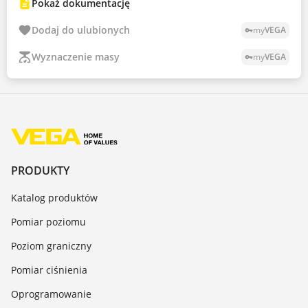
Pokaż dokumentację
Dodaj do ulubionych
my
VEGA
vpn_key
Wyznaczenie masy
my
VEGA
vpn_key
PRODUKTY
Katalog produktów
Pomiar poziomu
Poziom graniczny
Pomiar ciśnienia
Oprogramowanie