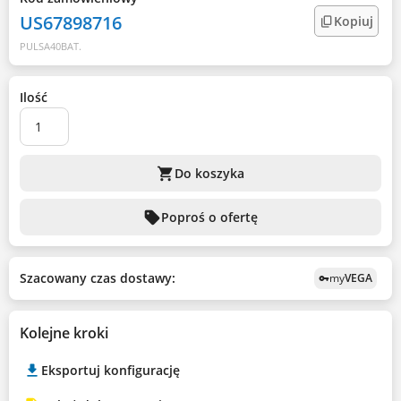
US67898716
Kopiuj
PULSA40BAT.
Ilość
shopping_cart
Do koszyka
sell
Poproś o ofertę
Szacowany czas dostawy:
my
VEGA
vpn_key
Kolejne kroki
Eksportuj konfigurację