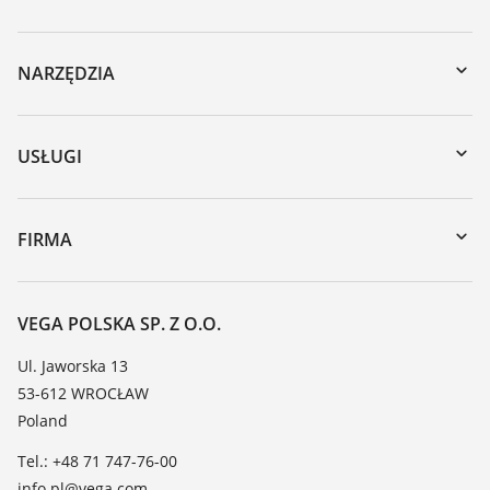
NARZĘDZIA
Do pobrania
Wyszukiwanie po numerze seryjnym
USŁUGI
myVEGA
Naprawa
DTM Collection/PACTware
Szkolenia
FIRMA
Wyszukiwanie
Wsparcie
O firmie VEGA
Tabela odporności chemicznej
Kontakt
VEGA POLSKA SP. Z O.O.
Lista stałych dielektrycznych
Aktualności
Ul. Jaworska 13
TeamViewer
53-612 WROCŁAW
Media
Poland
Blog
Tel.: +48 71 747-76-00
info.pl@vega.com