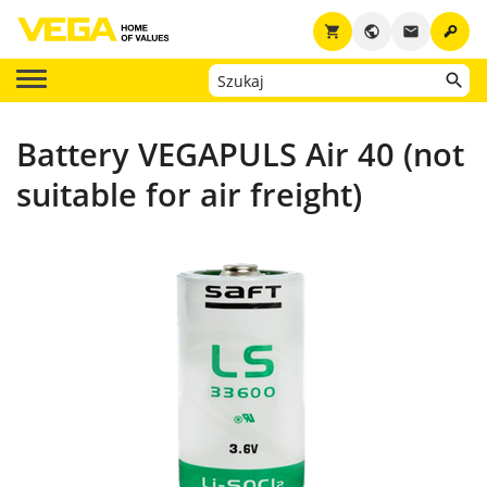
key
shopping_cart
public
email
Battery VEGAPULS Air 40 (not
suitable for air freight)