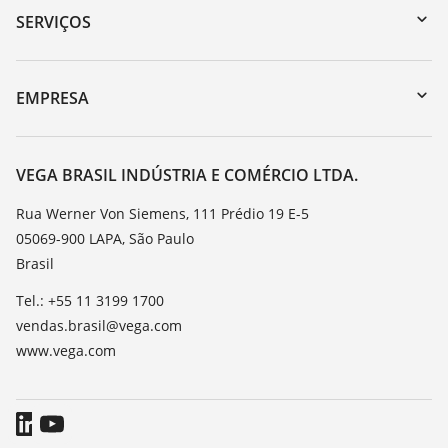
Busca por número de série
SERVIÇOS
myVEGA
Retorno do dispositivo
DTM Collection/PACTware
Suporte
EMPRESA
Busca
Lista de resistência
Sobre a VEGA
Constantes dielétricas
Contato
VEGA BRASIL INDÚSTRIA E COMÉRCIO LTDA.
TeamViewer
Noticias
Rua Werner Von Siemens, 111 Prédio 19 E-5
05069-900 LAPA, São Paulo
Imprensa
Brasil
Blog
Tel.: +55 11 3199 1700
vendas.brasil@vega.com
www.vega.com