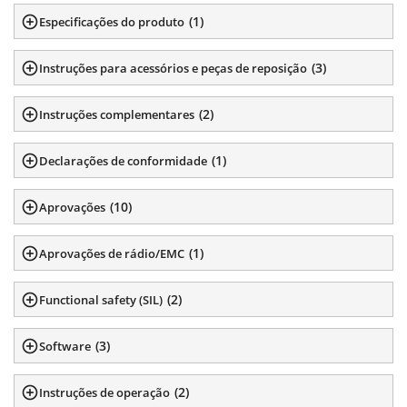
(
1
)
Especificações do produto
(
3
)
Instruções para acessórios e peças de reposição
(
2
)
Instruções complementares
(
1
)
Declarações de conformidade
(
10
)
Aprovações
(
1
)
Aprovações de rádio/EMC
(
2
)
Functional safety (SIL)
(
3
)
Software
(
2
)
Instruções de operação