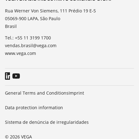
TeamViewer
Noticias
Rua Werner Von Siemens, 111 Prédio 19 E-5
05069-900 LAPA, São Paulo
Imprensa
Brasil
Blog
Tel.: +55 11 3199 1700
vendas.brasil@vega.com
www.vega.com
General Terms and Conditions
Imprint
Data protection information
Sistema de denúncia de irregularidades
© 2026 VEGA