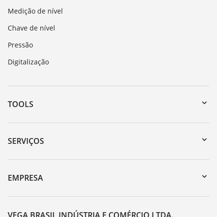
Medição de nível
Chave de nível
Pressão
Digitalização
TOOLS
Downloads
Busca por número de série
SERVIÇOS
myVEGA
Retorno do dispositivo
DTM Collection/PACTware
Suporte
EMPRESA
Busca
Lista de resistência
Sobre a VEGA
Constantes dielétricas
Contato
VEGA BRASIL INDÚSTRIA E COMÉRCIO LTDA.