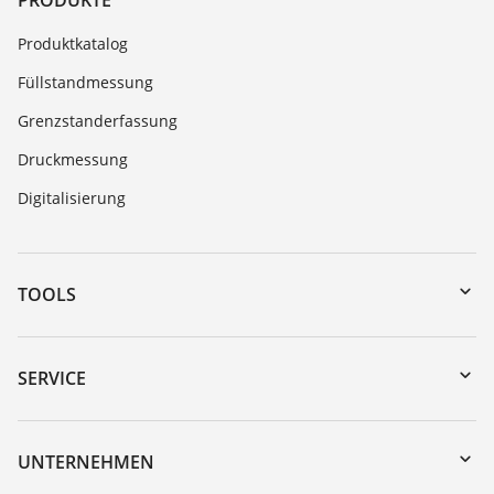
Produktkatalog
Füllstandmessung
Grenzstanderfassung
Druckmessung
Digitalisierung
TOOLS
Download-Center
Gerätesuche (Seriennummer)
SERVICE
myVEGA
Geräterücksendung
DTM Collection/PACTware
Trainings
UNTERNEHMEN
Suche