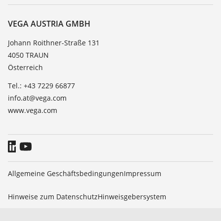
Service
Karriere
Beständigkeitsliste
Über VEGA
VEGA AUSTRIA GMBH
Dielektrizitätszahlliste
Kontakt
Johann Roithner-Straße 131
TeamViewer
4050 TRAUN
News
Österreich
Presse
Tel.: +43 7229 66877
Blog
info.at@vega.com
www.vega.com
Allgemeine Geschäftsbedingungen
Impressum
Hinweise zum Datenschutz
Hinweisgebersystem
© 2026 VEGA