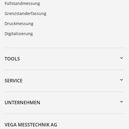
Füllstandmessung
Grenzstanderfassung
Druckmessung
Digitalisierung
TOOLS
Download-Center
Gerätesuche (Seriennummer)
SERVICE
myVEGA
Geräterücksendung
DTM Collection/PACTware
Trainings
UNTERNEHMEN
Suche
Service
Über VEGA
Beständigkeitsliste
Kontakt
VEGA MESSTECHNIK AG