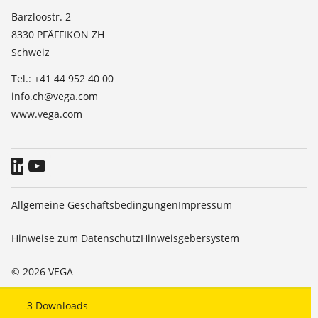
Dielektrizitätszahlliste
News
Barzloostr. 2
TeamViewer
8330 PFÄFFIKON ZH
Presse
Schweiz
Blog
Tel.: +41 44 952 40 00
info.ch@vega.com
www.vega.com
Allgemeine Geschäftsbedingungen
Impressum
Hinweise zum Datenschutz
Hinweisgebersystem
© 2026 VEGA
3
Downloads