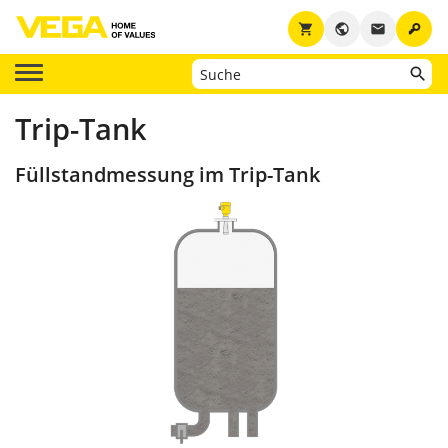
key
shopping_cart
public
email
Trip-Tank
Füllstandmessung im Trip-Tank