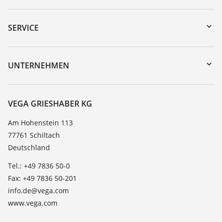
Download-Center
Gerätesuche (Seriennummer)
SERVICE
myVEGA
Geräterücksendung
DTM Collection/PACTware
Trainings
UNTERNEHMEN
Suche
Service
Karriere
Beständigkeitsliste
Über VEGA
VEGA GRIESHABER KG
Dielektrizitätszahlliste
Kontakt
Am Hohenstein 113
TeamViewer
77761 Schiltach
News
Deutschland
Presse
Tel.: +49 7836 50-0
Blog
Fax: +49 7836 50-201
info.de@vega.com
www.vega.com