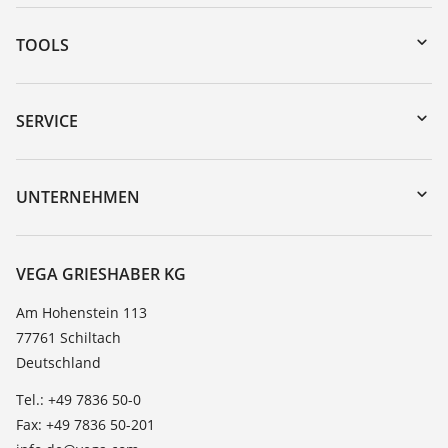
TOOLS
Download-Center
Gerätesuche (Seriennummer)
SERVICE
myVEGA
Geräterücksendung
DTM Collection/PACTware
Trainings
UNTERNEHMEN
Suche
Service
Karriere
Beständigkeitsliste
Über VEGA
VEGA GRIESHABER KG
Dielektrizitätszahlliste
Kontakt
Am Hohenstein 113
TeamViewer
77761 Schiltach
News
Deutschland
Presse
Tel.: +49 7836 50-0
Blog
Fax: +49 7836 50-201