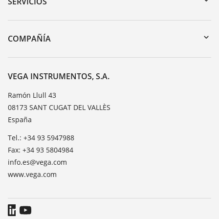
SERVICIOS
myVEGA
Devolución de instrumentos
DTM Collection/PACTware
Cursos de formacion
COMPAÑÍA
Búsqueda
Servicio
Acerca de VEGA
Lista de resistencias
Contacto
VEGA INSTRUMENTOS, S.A.
Medición del valor de constante dieléctrica
Notícias
Ramón Llull 43
TeamViewer
08173 SANT CUGAT DEL VALLÈS
Prensa
España
Blog
Tel.: +34 93 5947988
Fax: +34 93 5804984
info.es@vega.com
www.vega.com