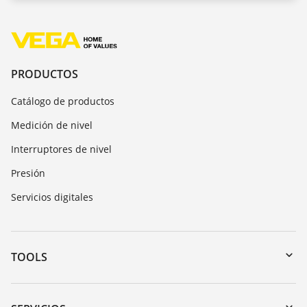
PRODUCTOS
Catálogo de productos
Medición de nivel
Interruptores de nivel
Presión
Servicios digitales
TOOLS
Zona de descarga
Búsqueda por número de serie