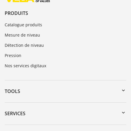
PRODUITS
Catalogue produits
Mesure de niveau
Détection de niveau
Pression
Nos services digitaux
TOOLS
Téléchargements
Recherche par numéro de série
SERVICES
myVEGA
Retour d'appareil