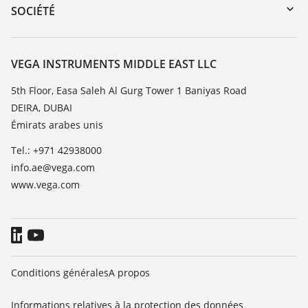
DTM Collection/PACTware
Formations
SOCIÉTÉ
Recherche
Service client
À propos de VEGA
Liste de compatibilité chimique
Contact
VEGA INSTRUMENTS MIDDLE EAST LLC
Liste des constantes diélectriques
News
5th Floor, Easa Saleh Al Gurg Tower 1 Baniyas Road
TeamViewer
DEIRA, DUBAI
Presse
Émirats arabes unis
Blog
Tel.: +971 42938000
info.ae@vega.com
www.vega.com
Conditions générales
A propos
Informations relatives à la protection des données