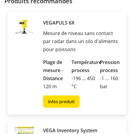
Produits recommandés
VEGAPULS 6X
Mesure de niveau sans contact
par radar dans un silo d'aliments
pour poissons
Plage de
Température
Pression
mesure -
process
process
Distance
-196 ... 450
-1 ... 160
120 m
°C
bar
Infos produit
VEGA Inventory System