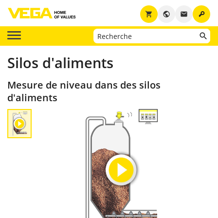
key
shopping_cart
public
email
Silos d'aliments
Mesure de niveau dans des silos
d'aliments