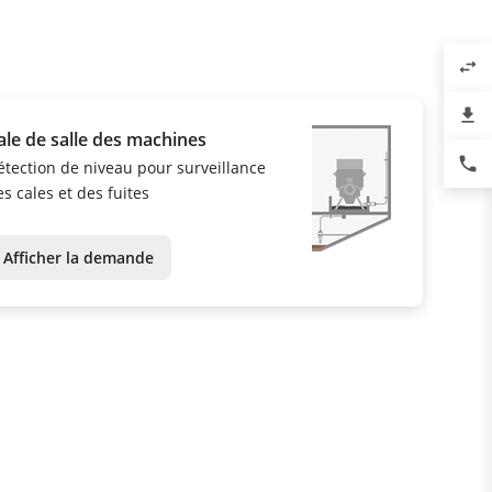
swap_horiz
file_download
ale de salle des machines
phone
étection de niveau pour surveillance
s cales et des fuites
Afficher la demande