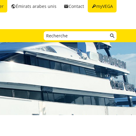
key
er
Émirats arabes unis
Contact
myVEGA
public
email