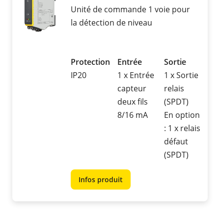
Unité de commande 1 voie pour
la détection de niveau
Protection
Entrée
Sortie
IP20
1 x Entrée
1 x Sortie
capteur
relais
deux fils
(SPDT)
8/16 mA
En option
: 1 x relais
défaut
(SPDT)
Infos produit