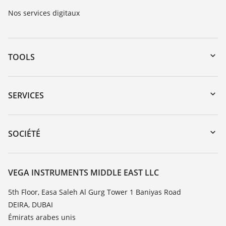
Nos services digitaux
TOOLS
Téléchargements
Recherche par numéro de série
SERVICES
myVEGA
Retour d'appareil
DTM Collection/PACTware
Formations
SOCIÉTÉ
Recherche
Service client
À propos de VEGA
Liste de compatibilité chimique
Contact
VEGA INSTRUMENTS MIDDLE EAST LLC
Liste des constantes diélectriques
News
5th Floor, Easa Saleh Al Gurg Tower 1 Baniyas Road
TeamViewer
DEIRA, DUBAI
Presse
Émirats arabes unis
Blog