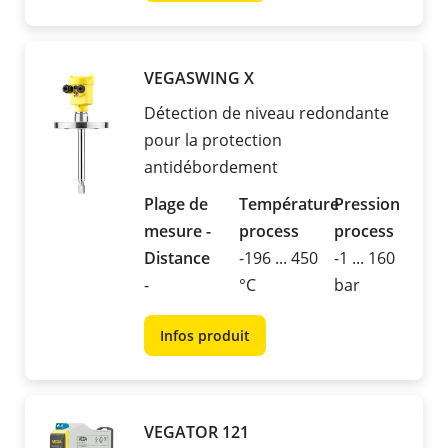
VEGASWING X
Détection de niveau redondante
pour la protection
antidébordement
Plage de
Température
Pression
mesure -
process
process
Distance
-196 ... 450
-1 ... 160
-
°C
bar
Infos produit
VEGATOR 121