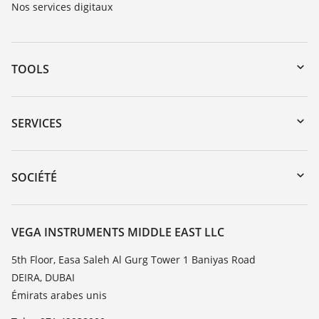
Nos services digitaux
TOOLS
Téléchargements
Recherche par numéro de série
SERVICES
myVEGA
Retour d'appareil
DTM Collection/PACTware
Formations
SOCIÉTÉ
Recherche
Service client
À propos de VEGA
Liste de compatibilité chimique
Contact
VEGA INSTRUMENTS MIDDLE EAST LLC
Liste des constantes diélectriques
News
5th Floor, Easa Saleh Al Gurg Tower 1 Baniyas Road
TeamViewer
DEIRA, DUBAI
Presse
Émirats arabes unis
Blog