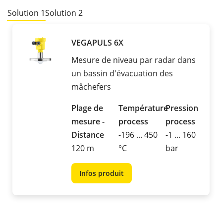
Solution 1
Solution 2
VEGAPULS 6X
Mesure de niveau par radar dans
un bassin d'évacuation des
mâchefers
Plage de
Température
Pression
mesure -
process
process
Distance
-196 ... 450
-1 ... 160
120 m
°C
bar
Infos produit