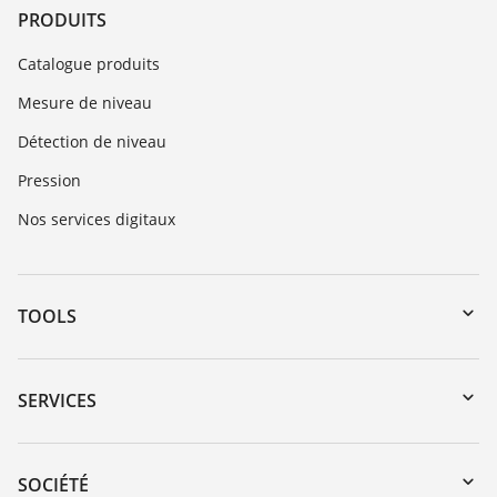
PRODUITS
Catalogue produits
Mesure de niveau
Détection de niveau
Pression
Nos services digitaux
TOOLS
Téléchargements
Recherche par numéro de série
SERVICES
myVEGA
Retour d'appareil
DTM Collection/PACTware
Formations
SOCIÉTÉ