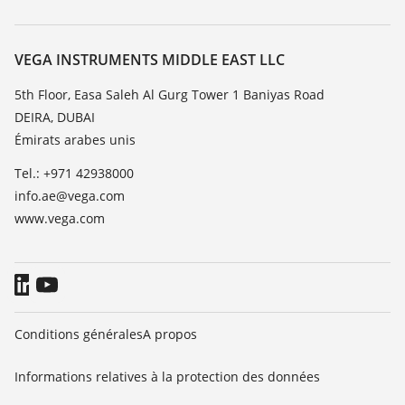
Recherche
Service client
À propos de VEGA
Liste de compatibilité chimique
Contact
VEGA INSTRUMENTS MIDDLE EAST LLC
Liste des constantes diélectriques
News
5th Floor, Easa Saleh Al Gurg Tower 1 Baniyas Road
TeamViewer
DEIRA, DUBAI
Presse
Émirats arabes unis
Blog
Tel.: +971 42938000
info.ae@vega.com
www.vega.com
Conditions générales
A propos
Informations relatives à la protection des données