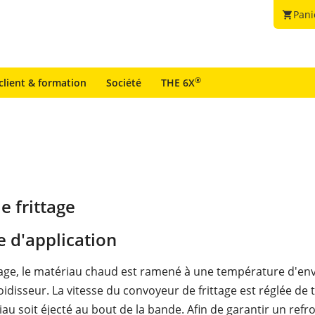
Pani
shopping_cart
®
client & formation
Société
THE 6X
e frittage
 d'application
ttage, le matériau chaud est ramené à une température d'en
idisseur. La vitesse du convoyeur de frittage est réglée de t
iau soit éjecté au bout de la bande. Afin de garantir un ref