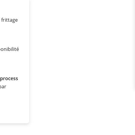
frittage
onibilité
 process
 bar