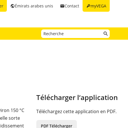
key
er
Émirats arabes unis
Contact
myVEGA
public
email
Télécharger l‘application
viron 150 °C
Téléchargez cette application en PDF.
elle sorte
roidissement
PDF Télécharger