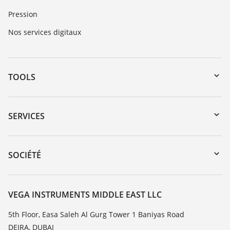
Pression
Nos services digitaux
TOOLS
Téléchargements
Recherche par numéro de série
SERVICES
myVEGA
Retour d'appareil
DTM Collection/PACTware
Formations
SOCIÉTÉ
Recherche
Service client
À propos de VEGA
Liste de compatibilité chimique
Contact
VEGA INSTRUMENTS MIDDLE EAST LLC
Liste des constantes diélectriques
News
5th Floor, Easa Saleh Al Gurg Tower 1 Baniyas Road
TeamViewer
DEIRA, DUBAI
Presse