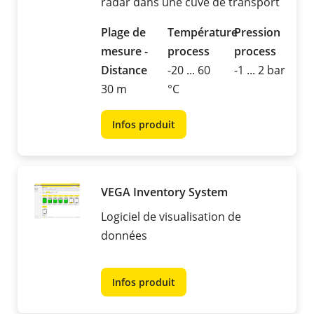
radar dans une cuve de transport
Plage de
Température
Pression
mesure -
process
process
Distance
-20 ... 60
-1 ... 2 bar
30 m
°C
Infos produit
VEGA Inventory System
Logiciel de visualisation de
données
Infos produit