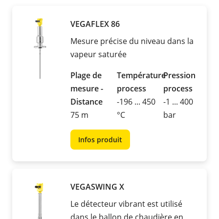
VEGAFLEX 86
Mesure précise du niveau dans la
vapeur saturée
Plage de
Température
Pression
mesure -
process
process
Distance
-196 ... 450
-1 ... 400
75 m
°C
bar
Infos produit
VEGASWING X
Le détecteur vibrant est utilisé
dans le ballon de chaudière en