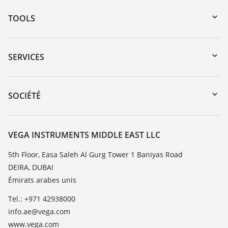
TOOLS
Téléchargements
Recherche par numéro de série
SERVICES
myVEGA
Retour d'appareil
DTM Collection/PACTware
Formations
SOCIÉTÉ
Recherche
Service client
À propos de VEGA
Liste de compatibilité chimique
Contact
VEGA INSTRUMENTS MIDDLE EAST LLC
Liste des constantes diélectriques
News
5th Floor, Easa Saleh Al Gurg Tower 1 Baniyas Road
TeamViewer
DEIRA, DUBAI
Presse
Émirats arabes unis
Blog
Tel.: +971 42938000
info.ae@vega.com
www.vega.com