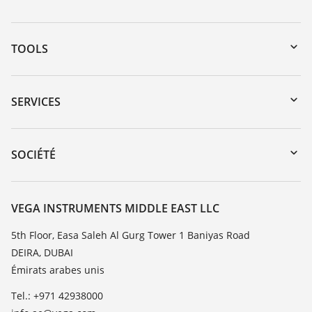
TOOLS
Téléchargements
Recherche par numéro de série
SERVICES
myVEGA
Retour d'appareil
DTM Collection/PACTware
Formations
SOCIÉTÉ
Recherche
Service client
À propos de VEGA
Liste de compatibilité chimique
Contact
VEGA INSTRUMENTS MIDDLE EAST LLC
Liste des constantes diélectriques
News
5th Floor, Easa Saleh Al Gurg Tower 1 Baniyas Road
TeamViewer
DEIRA, DUBAI
Presse
Émirats arabes unis
Blog
Tel.: +971 42938000