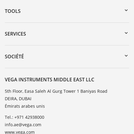
TOOLS
Téléchargements
Recherche par numéro de série
SERVICES
myVEGA
Retour d'appareil
DTM Collection/PACTware
Formations
SOCIÉTÉ
Recherche
Service client
À propos de VEGA
Liste de compatibilité chimique
Contact
VEGA INSTRUMENTS MIDDLE EAST LLC
Liste des constantes diélectriques
News
5th Floor, Easa Saleh Al Gurg Tower 1 Baniyas Road
TeamViewer
DEIRA, DUBAI
Presse
Émirats arabes unis
Blog
Tel.: +971 42938000
info.ae@vega.com
www.vega.com