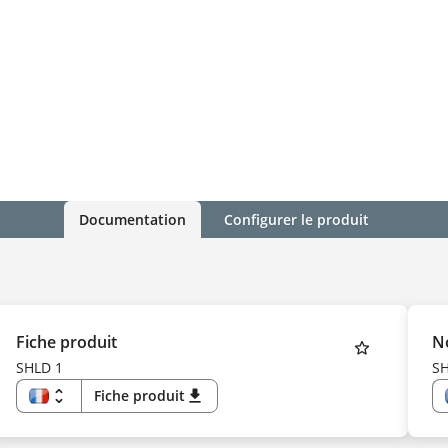
Documentation
Configurer le produit
Fiche produit
No
SHLD 1
SH
unfold_more
Fiche produit
download
FR
EN
US