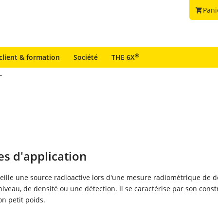
Pani
shopping_cart
®
client & formation
Société
THE 6X
s d'application
eille une source radioactive lors d'une mesure radiométrique de d
iveau, de densité ou une détection. Il se caractérise par son const
n petit poids.