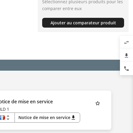
Sélectionnez plusieurs produits pour les
comparer entre eux
Ajouter au comparateur produit
swap_horiz
file_download
phone
tice de mise en service
LD 1
unfold_more
Notice de mise en service
download
FR
EN
DE