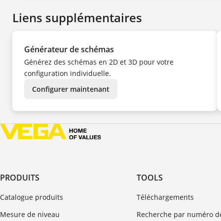
CS
ES
Liens supplémentaires
IT
NL
PL
PT
TR
Générateur de schémas
ZH
Générez des schémas en 2D et 3D pour votre
configuration individuelle.
Configurer maintenant
PRODUITS
TOOLS
Catalogue produits
Téléchargements
Mesure de niveau
Recherche par numéro de