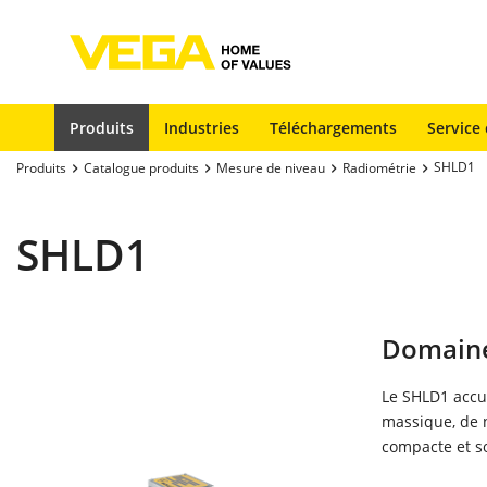
Produits
Industries
Téléchargements
Service 
SHLD1
Produits
Catalogue produits
Mesure de niveau
Radiométrie
SHLD1
Domaine
Le SHLD1 accu
massique, de n
compacte et so