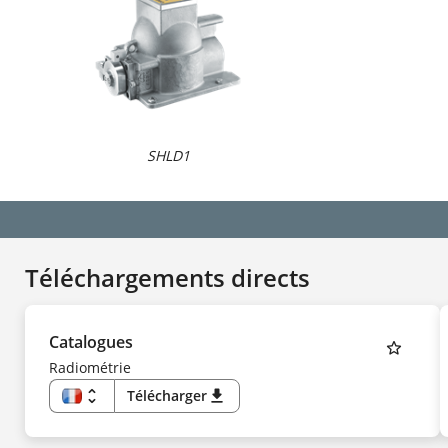
SHLD1
Téléchargements directs
Catalogues
Radiométrie
unfold_more
Télécharger
download
FR
EN
DE