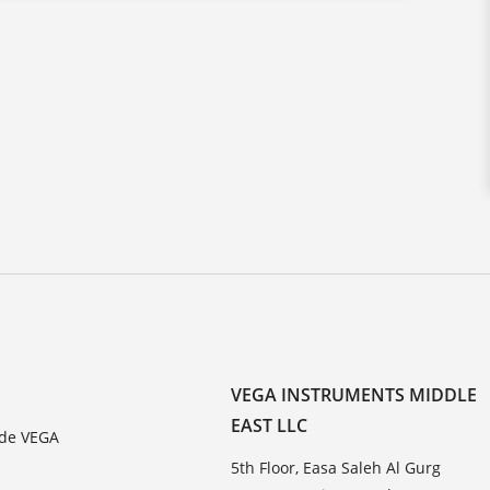
CS
ES
HU
IT
KK
NL
PL
PT
TR
UK
ZH
VEGA INSTRUMENTS MIDDLE
EAST LLC
 de VEGA
5th Floor, Easa Saleh Al Gurg